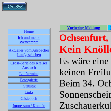
Vorherige Meldung
Home
Ochsenfurt,
Ich und meine
Wettkämpfe
Kein Knöll
Aktuelles vom Ansbacher
Laufgeschehen
Es wäre eine
Cross-Serie des Kreises
Ansbach
keinen Freil
Lauftermine
Fotogalerie
Beim 34. Och
Statistik
Sonnenschein
Links
Gästebuch
Zuschauerkuli
Impressum / Kontakt