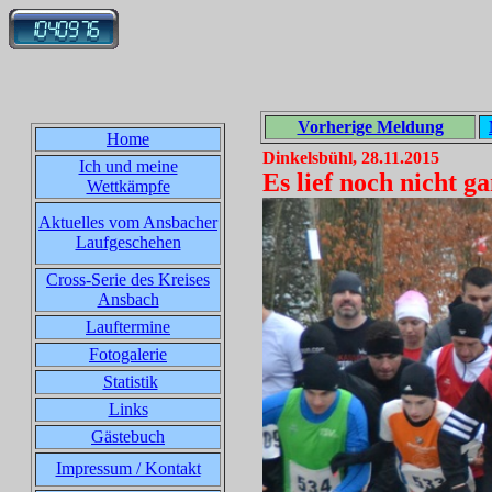
Vorherige Meldung
Home
Dinkelsbühl, 28.11.2015
Ich und meine
Es lief noch nicht g
Wettkämpfe
Aktuelles vom Ansbacher
Laufgeschehen
Cross-Serie des Kreises
Ansbach
Lauftermine
Fotogalerie
Statistik
Links
Gästebuch
Impressum / Kontakt