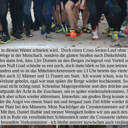
s in diesem Winter schneien wird. Doch einen Cross-Serien-Lauf ohne 
 Wege in der Mutschach, sondern die glatten Straßen nach Dinkelsbühl.
laufen dann fest, dass 12er Dornen an den Bergen zwingend von Vorteil
um Null Grad schneite es erst noch, doch dann blieb es bis zum letzte
anders und so ist das Mittelstreckenrennen um 13 Uhr bereits das vier
en auch 32 Männer und 11 Frauen am Start. Ich wusste schon, was fo
Verluste gebolzt, egal wie man später die Berge wieder hochkommt. So 
smal nicht richtig rund. Scheinbar Magenprobleme und dies drückte au
ttpunkt der Acht in die Zuschauer, um es später wiederzubekommen. Nu
te ich aber schon wieder abbremsen. Immerhin: am großen Berg konnte 
der die Angst vor einem Sturz mit und bergauf zum Ziel fehlte wieder 
te Platz bei den Männern. Mein Nachfolger als Crosskreismeister auf d
Mit ihm, Daniel Haible und meiner Wenigkeit holten wir uns auch den 
s ich in Rohr ein versöhnlichen Schlussstrich unter die Crossserie zi
 besondere Vorkommnisse - ich bleibe unserer inzwischen auch verjüngt