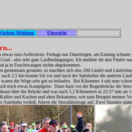
Nächste Meldung
Übersicht
n...
etwas zum Auflockern. Freitags nur Dauerregen, am Eanstag schaute 
Grad - also sehr gute Laufbedingungen. Ich meldete für den Fünfer na
 hat ja in Feuchtwangen nichts abgekommen.
n gemeinsam gestartet, so machten sich also 200 Läufer und Läuferin
d nach 2,5 km konnte ich vor und nach der Spitzkehre die anderen Läuf
s waren die Wege sehr gut zu belaufen. Bei Kilometer 4 sah man scho
ch noch etwas Kampfgeist. Dann kurz vor der Bogenbrücke die Streck
adeaus über die Brücke und war nach 5,2 Kilometern in 22:37 min als 14
Kaffee und Kuchen und alten Bekannten, wie zum Beispiel meinen Ver
e Autobahn verließ, fuhren die Streufahrzeuge auf. Zwei Stunden später