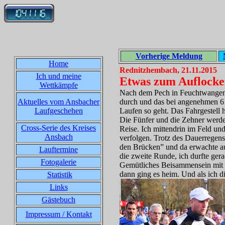
Vorherige Meldung
Home
Rednitzhembach, 21.11.2015
Ich und meine
Etwas zum Auflocker
Wettkämpfe
Nach dem Pech in Feuchtwangen 
Aktuelles vom Ansbacher
durch und das bei angenehmen 6 
Laufgeschehen
Laufen so geht. Das Fahrgestell
Die Fünfer und die Zehner werde
Cross-Serie des Kreises
Reise. Ich mittendrin im Feld un
Ansbach
verfolgen. Trotz des Dauerregen
den Brücken” und da erwachte au
Lauftermine
die zweite Runde, ich durfte ger
Fotogalerie
Gemütliches Beisammensein mit 
dann ging es heim. Und als ich di
Statistik
Links
Gästebuch
Impressum / Kontakt