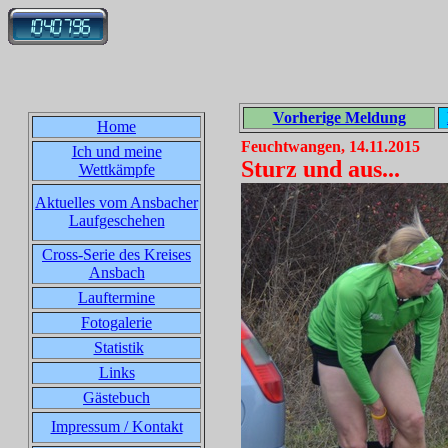
Vorherige Meldung
Home
Feuchtwangen, 14.11.2015
Ich und meine
Sturz und aus...
Wettkämpfe
Aktuelles vom Ansbacher
Laufgeschehen
Cross-Serie des Kreises
Ansbach
Lauftermine
Fotogalerie
Statistik
Links
Gästebuch
Impressum / Kontakt