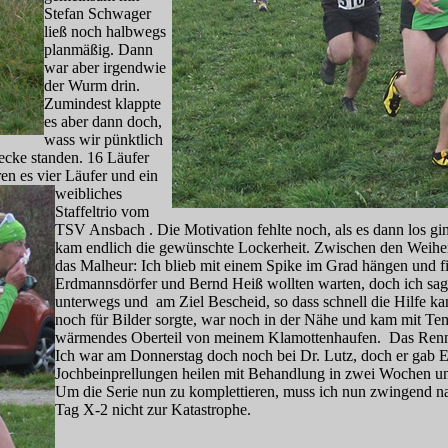
Stefan Schwager
ließ noch halbwegs
planmäßig. Dann
war aber irgendwie
der Wurm drin.
Zumindest klappte
es aber dann doch,
wass wir pünktlich
recke standen. 16 Läufer
en es vier Läufe
r und ein
weibliches
Staffeltrio vom
TSV Ansbach . Die Motivation fehlte noch, als es dann los g
kam endlich die gewünschte Lockerheit. Zwischen den Weiher
das Malheur: Ich blieb mit einem Spike im Grad hängen und f
Erdmannsdörfer und Bernd Heiß wollten warten, doch ich sagte 
unterwegs und am Ziel Bescheid, so dass schnell die Hilfe k
noch für Bilder sorgte, war noch in der Nähe und kam mit T
wärmendes Oberteil von meinem Klamottenhaufen. Das Renne
Ich war am Donnerstag doch noch bei Dr. Lutz, doch er gab 
Jochbeinprellungen heilen mit Behandlung in zwei Wochen u
Um die Serie nun zu komplettieren, muss ich nun zwingend n
Tag X-2 nicht zur Katastrophe.