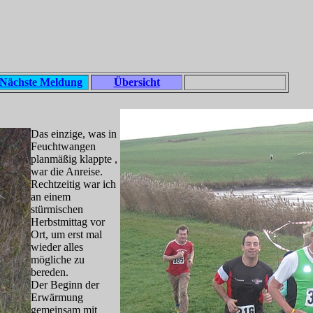
Nächste Meldung
Übersicht
Das einzige, was in
Feuchtwangen
planmäßig klappte ,
war die Anreise.
Rechtzeitig war ich
an einem
stürmischen
Herbstmittag vor
Ort, um erst mal
wieder alles
mögliche zu
bereden.
Der Beginn der
Erwärmung
gemeinsam mit