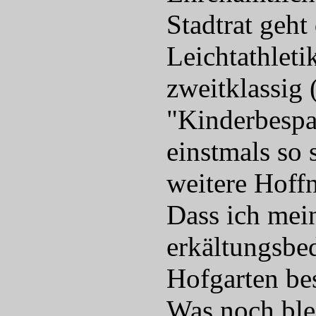
Stadtrat geht
Leichtathleti
zweitklassig 
"Kinderbespa
einstmals so 
weitere Hoff
Dass ich mei
erkältungsbe
Hofgarten bes
Was noch blei