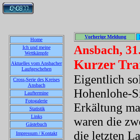
Vorherige Meldung
Home
Ansbach, 31
Ich und meine
Wettkämpfe
Kurzer Trai
Aktuelles vom Ansbacher
Laufgeschehen
Eigentlich so
Cross-Serie des Kreises
Ansbach
Hohenlohe-Sil
Lauftermine
Fotogalerie
Erkältung ma
Statistik
Links
waren die zw
Gästebuch
die letzten L
Impressum / Kontakt