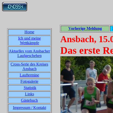
Vorherige Meldung
Home
Ansbach, 15.
Ich und meine
Wettkämpfe
Das erste R
Aktuelles vom Ansbacher
Laufgeschehen
Cross-Serie des Kreises
Ansbach
Lauftermine
Fotogalerie
Statistik
Links
Gästebuch
Impressum / Kontakt