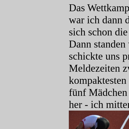
Das Wettkampff
war ich dann d
sich schon di
Dann standen 
schickte uns p
Meldezeiten z
kompaktesten 
fünf Mädchen 
her - ich mitt