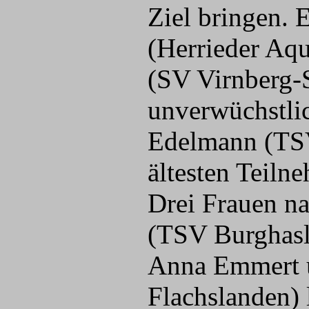
Ziel bringen. 
(Herrieder Aqu
(SV Virnberg-
unverwüchstli
Edelmann (TSV
ältesten Teiln
Drei Frauen n
(TSV Burghasla
Anna Emmert u
Flachslanden) 