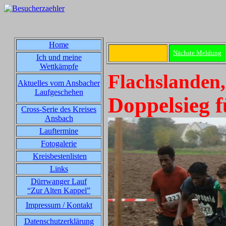
Home
Nächste Meldung
Ich und meine
Wettkämpfe
Flachslanden,
Aktuelles vom Ansbacher
Laufgeschehen
Doppelsieg 
Cross-Serie des Kreises
Ansbach
Lauftermine
Fotogalerie
Kreisbestenlisten
Links
Dürrwanger Lauf
“Zur Alten Kappel”
Impressum / Kontakt
Datenschutzerklärung