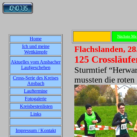
Nächste Me
Home
Ich und meine
Flachslanden, 28
Wettkämpfe
125 Crossläuf
Aktuelles vom Ansbacher
Laufgeschehen
Sturmtief “Herwar
mussten die roten
Cross-Serie des Kreises
Ansbach
Lauftermine
Fotogalerie
Kreisbestenlisten
Links
Impressum / Kontakt