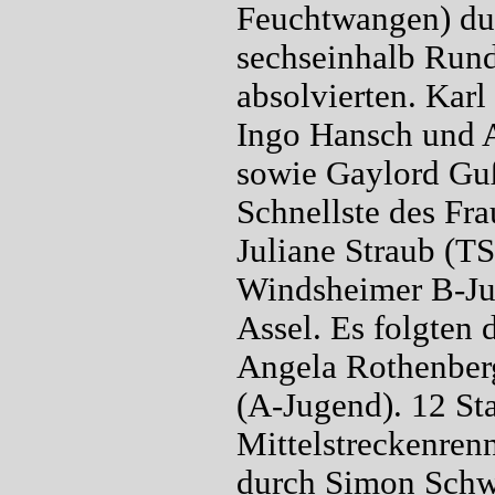
Feuchtwangen) dur
sechseinhalb Run
absolvierten. Karl
Ingo Hansch und A
sowie Gaylord Gu
Schnellste des Fr
Juliane Straub (T
Windsheimer B-Ju
Assel. Es folgten
Angela Rothenberg
(A-Jugend). 12 Sta
Mittelstreckenren
durch Simon Schwa