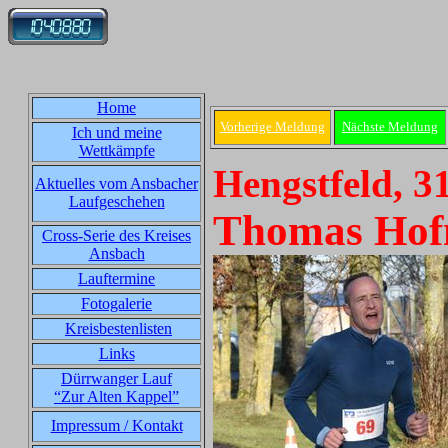
Home
Vorherige Meldung
Nächste Meldung
Ich und meine
Wettkämpfe
Hengstfeld, 3
Aktuelles vom Ansbacher
Laufgeschehen
Thomas Hofm
Cross-Serie des Kreises
Ansbach
Lauftermine
Fotogalerie
Kreisbestenlisten
Links
Dürrwanger Lauf
“Zur Alten Kappel”
Impressum / Kontakt