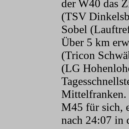
der W40 das Z
(TSV Dinkelsbü
Sobel (Lauftre
Über 5 km erw
(Tricon Schwä
(LG Hohenlohe)
Tagesschnellst
Mittelfranken.
M45 für sich, 
nach 24:07 in