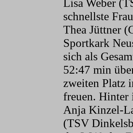
Lisa Weber (TS
schnellste Fra
Thea Jüttner 
Sportkark Neus
sich als Gesam
52:47 min übe
zweiten Platz 
freuen. Hinter 
Anja Kinzel-
(TSV Dinkelsbü