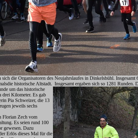
n sich die Organisatoren des Neujahrslaufes in Dinkelsbühl. Insgesa
alsdie historische Altstadt. Insgesamt ergaben sich so 1281 Runden. 
unde um das hi
storische
a drei Kilometer. Es gab
erin Pia Schweizer, die 13
rugen jeweils sechs
ch Florian Zech vom
altung. Es seien rund 100
or gewesen. Dazu
er Erlös dieses Mal für die