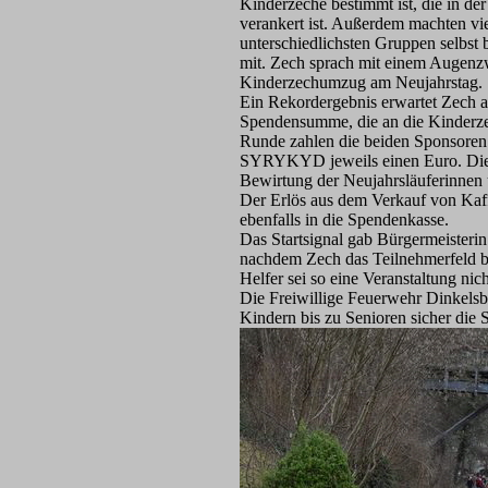
Kinderzeche bestimmt ist, die in de
verankert ist. Außerdem machten vie
unterschiedlichsten Gruppen selbst 
mit. Zech sprach mit einem Augen
Kinderzechumzug am Neujahrstag.
Ein Rekordergebnis erwartet Zech a
Spendensumme, die an die Kinderze
Runde zahlen die beiden Sponsoren
SYRYKYD jeweils einen Euro. Die 
Bewirtung der Neujahrsläuferinnen
Der Erlös aus dem Verkauf von Kaf
ebenfalls in die Spendenkasse.
Das Startsignal gab Bürgermeisteri
nachdem Zech das Teilnehmerfeld be
Helfer sei so eine Veranstaltung ni
Die Freiwillige Feuerwehr Dinkels
Kindern bis zu Senioren sicher die 