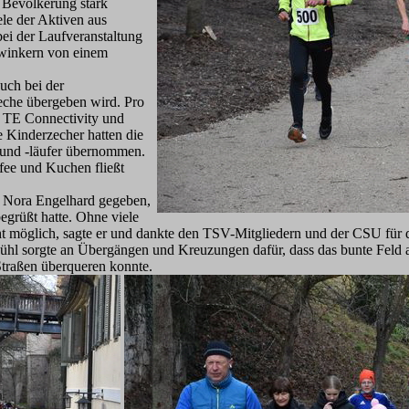
r Bevölkerung stark
le der Aktiven aus
bei der Laufveranstaltung
zwinkern von einem
uch bei der
che übergeben wird. Pro
 TE Connectivity und
Kinderzecher hatten die
 und -läufer übernommen.
fee und Kuchen fließt
n Nora Engelhard gegeben,
grüßt hatte. Ohne viele
cht möglich, sagte er und dankte den TSV-Mitgliedern und der CSU für d
bühl sorgte an Übergängen und Kreuzungen dafür, dass das bunte Feld
Straßen überqueren konnte.