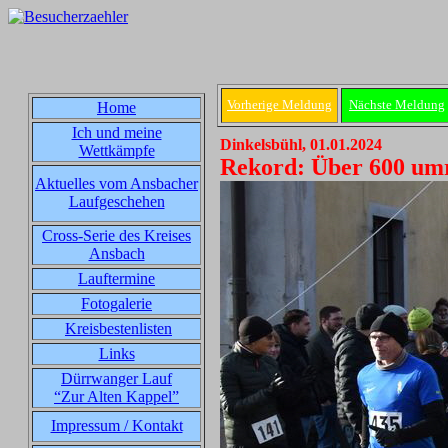
Vorherige Meldung
Nächste Meldung
Home
Ich und meine
Dinkelsbühl, 01.01.2024
Wettkämpfe
Rekord: Über 600 umru
Aktuelles vom Ansbacher
Laufgeschehen
Cross-Serie des Kreises
Ansbach
Lauftermine
Fotogalerie
Kreisbestenlisten
Links
Dürrwanger Lauf
“Zur Alten Kappel”
Impressum / Kontakt