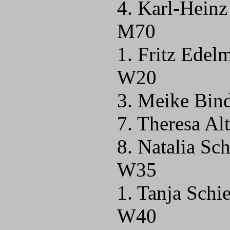
4. Karl-Heinz
M70
1. Fritz Edel
W20
3. Meike Bind
7. Theresa A
8. Natalia Sc
W35
1. Tanja Schi
W40