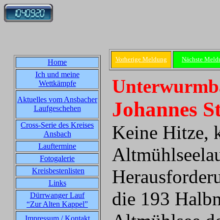
Vorherige Meldung
Nächste Meld
Home
Ich und meine
Unterwurmba
Wettkämpfe
Aktuelles vom Ansbacher
Johannes St
Laufgeschehen
Cross-Serie des Kreises
Keine Hitze, 
Ansbach
Lauftermine
Altmühlseelau
Fotogalerie
Herausforderu
Kreisbestenlisten
Links
die 193 Halb
Dürrwanger Lauf
“Zur Alten Kappel”
Impressum / Kontakt