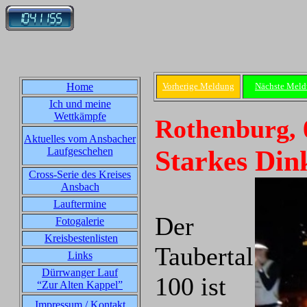
Home
Vorherige Meldung
Nächste Mel
Ich und meine
Wettkämpfe
Rothenburg, 
Aktuelles vom Ansbacher
Starkes Din
Laufgeschehen
Cross-Serie des Kreises
Ansbach
Lauftermine
Der
Fotogalerie
Kreisbestenlisten
Taubertal
Links
Dürrwanger Lauf
100 ist
“Zur Alten Kappel”
Impressum / Kontakt