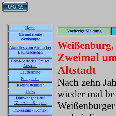
Home
Vorherige Meldung
Ich und meine
Wettkämpfe
Weißenburg, 
Aktuelles vom Ansbacher
Laufgeschehen
Zweimal um 
Cross-Serie des Kreises
Ansbach
Altstadt
Lauftermine
Fotogalerie
Nach zehn Jah
Kreisbestenlisten
wieder mal b
Links
Dürrwanger Lauf
Weißenburger 
“Zur Alten Kappel”
Impressum / Kontakt