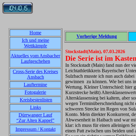
Home
Vorherige Meldung
Ich und meine
Wettkämpfe
Stockstadt(Main), 07.03.2026
Aktuelles vom Ansbacher
Die Serie ist im Kaste
Laufgeschehen
In Stockstadt (Main) fand nun der v
Leichtathletikkreis Bayerischer Unt
Cross-Serie des Kreises
Sulzbach musste ich nun auch dabei 
Ansbach
gewinnen zu können. Wie bei uns im
Lauftermine
Wertung. Kleiner Unterschied: hier gi
Fotogalerie
Kurzstrecke heißt) Altersklassenwer
Altersklassensieg bei kaltem, aber so
Kreisbestenlisten
wegen Terminüberschneidung nicht d
Links
schweren Strecke im Regen von Sulzb
Konto. Mein direkter Konkurrent, der
Dürrwanger Lauf
Abwesenheit in Haibach und war mit
“Zur Alten Kappel”
klar: ich muss für einen alleinigen S
Impressum / Kontakt
einen Patt zwischen uns beiden und a