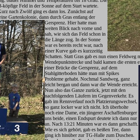
tag: blauer Himmel und Temperaturen bis 18 Grad. Die
-köpfige Feld in der Sonne auf dem Start wartete.
 Kurz nach Zwölf ging es dann los. Zunächst auf
eine Gartenkolonie, dann durch Gras entlang der
Gersprenz.
Hier hatte man
weiten Blick nach vorne und
sah, wie sich das Feld schon in
die Länge zog. In der Sonne
war es bereits recht war, nach
einer Kurve gab es kurzzeitig
Schatten. Statt Gras gab es nun einen Feldweg 
Wendepunktstrecke und bald kamen die ersten e
einer Brücke die Gersprenz, auf dem
Stahlgitterboden hätte man mit Spikes
Probleme gehabt. Nochmal Sandweg, ganz
leicht bergan und dann war die Wende erreicht.
Nun also das Ganze zurück, jetzt mit den
nachfolgenden Läufern im Gegenverkehr. Es
gab im Rennverlauf noch Platzierungswechsel,
so ganz locker war ich nicht. Ich überholte
noch eine Dame, ein jüngerer Aschaffenburger
uns beide, einen Endspurt deutete ich dann nur
an. Nach 13:21 Minuten war es dann geschafft.
Wie es sich gehört, gab es heißen Tee, dann
ging ich hinüber zur TG-Halle zum Duschen.