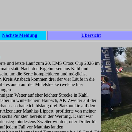
Nächste Meldung
Übersicht
n
ierte und letzte Lauf zum 20. EMS Cross-Cup 2026 im
ermain statt. Nach den Ergebnissen aus Kahl und
sein, um die Serie komplettieren und möglichst
 Kreis Ansbach kommen drei der vier Läufe in die
bt es auch auf der Mittelstrecke (welche hier
tungen.
nnigem Wetter auf eher leichter Strecke in Kahl,
abei im winterlichem Haibach, AK-Zweiter auf der
ach - so hatte ich bislang drei Platzpunkte auf dem
 Alzenauer Matthias Lippert, profitierte von meiner
 sechs Punkten bereits in der Wertung. Damit war
eriensieg mindestens Zweiter werden, oder Dritter für
uf jedem Fall vor Matthias landen.