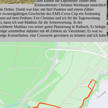
Dann kamen die Ergebnisse: Hinter dem
Kleinostheimer Christian Weishaupt tatsächlich
als Dritter. Damit war klar: mit fünf Punkten und einem Zähler
er zwanzigjährigen Geschichte des EMS-Cross-Cup ein Seriensieg
dann auf dem Podium: Erst Christian und ich für die Tageswertung
t), dann ich und Matthias für die Serienwertung. In der
fitierte Matthias von seiner guten Platzierung in Haibach. Er belegte
lgte unmittelbar dahinter mit 48 Zählern als Vierzehnter. Es war so
stige Konstellation, eine Crossserie gewinnen zu können und ich habe