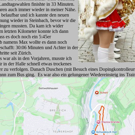
Landtagswahlen finishte in 33 Minuten.
en auch immer wieder in meiner Nähe.
t belaufbar und ich kannte den neuen
mung wieder in Steinbach, bevor wir die
ingen mussten. Da kam ich wider
m letzten Kilometer konnte ich dann
ass es doch noch ein 5:45er
Bub namens Max wollte es dann noch
schafft: 30:06 Minuten und Achter in der
ritte seit Zürich.
 war als in den Vorjahren, musste ich
 in der Halle schnell etwas trockenes
r zu verfolgen. Danach Duschen (mit Besuch eines Dopingkontrolleurs, 
nn zum Bus ging. Es war also ein gelungener Wiedereinsteig ins Trai