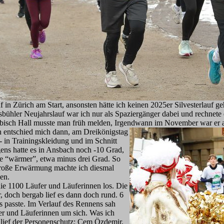
in Zürich am Start, ansonsten hätte ich keinen 2025er Silvesterlauf ge
hler Neujahrslauf war ich nur als Spaziergänger dabei und rechnete ei
äbisch Hall musste man früh melden, Irgendwann im November war er a
ch entschied m
ich dann, am Dreikönigstag
- in Trainingskleidung und im Schnitt
ens hatte es in Ansbach noch -10 Grad,
de “wärmer”, etwa minus drei Grad. So
große Erwärmung machte ich diesmal
hen.
die 1100 Läufer und Läuferinnen los. Die
r, doch bergab lief es dann doch rund. 6
s passte. Im Verlauf des Rennens sah
er und Läuferinnen um sich. Was ich
r lief der Personenschutz: Cem Özdemir,