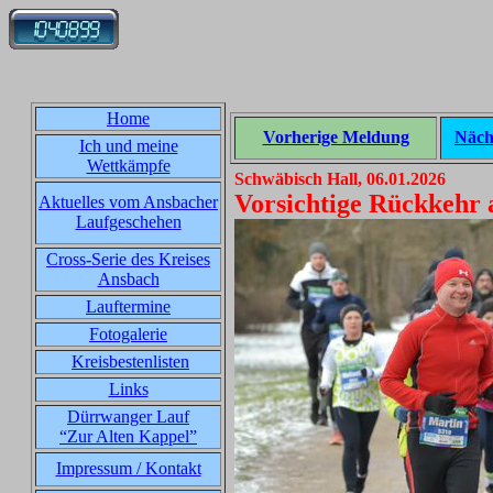
Home
Vorherige Meldung
Näch
Ich und meine
Wettkämpfe
Schwäbisch Hall, 06.01.2026
Vorsichtige Rückkehr 
Aktuelles vom Ansbacher
Laufgeschehen
Cross-Serie des Kreises
Ansbach
Lauftermine
Fotogalerie
Kreisbestenlisten
Links
Dürrwanger Lauf
“Zur Alten Kappel”
Impressum / Kontakt