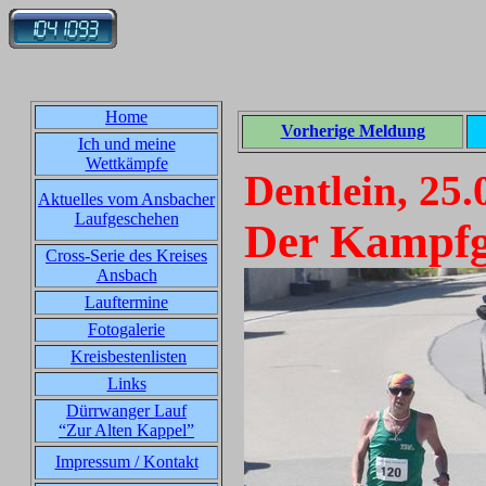
Home
Vorherige Meldung
Ich und meine
Wettkämpfe
Dentlein, 25.
Aktuelles vom Ansbacher
Laufgeschehen
Der Kampfg
Cross-Serie des Kreises
Ansbach
Lauftermine
Fotogalerie
Kreisbestenlisten
Links
Dürrwanger Lauf
“Zur Alten Kappel”
Impressum / Kontakt