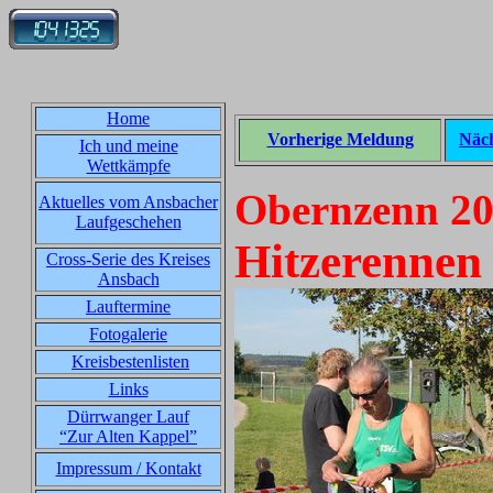
Home
Vorherige Meldung
Näc
Ich und meine
Wettkämpfe
Obernzenn 20
Aktuelles vom Ansbacher
Laufgeschehen
Hitzerennen
Cross-Serie des Kreises
Ansbach
Lauftermine
Fotogalerie
Kreisbestenlisten
Links
Dürrwanger Lauf
“Zur Alten Kappel”
Impressum / Kontakt