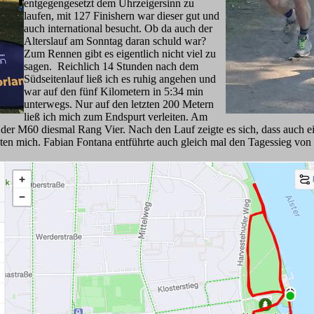
entgegengesetzt dem Uhrzeigersinn zu
laufen, mit 127 Finishern war dieser gut und
auch international besucht. Ob da auch der
Alterslauf am Sonntag daran schuld war?
Zum Rennen gibt es eigentlich nicht viel zu
sagen. Reichlich 14 Stunden nach dem
Südseitenlauf ließ ich es ruhig angehen und
war auf den fünf Kilometern in 5:34 min
unterwegs. Nur auf den letzten 200 Metern
ließ ich mich zum Endspurt verleiten. Am
der M60 diesmal Rang Vier. Nach den Lauf zeigte es sich, dass auch e
nten mich. Fabian Fontana entführte auch gleich mal den Tagessieg von 