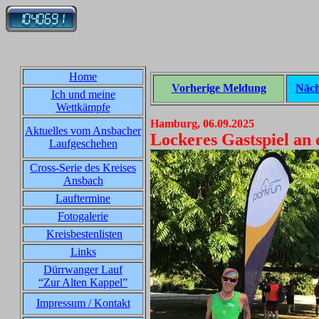
Home
Vorherige Meldung
Näch
Ich und meine
Wettkämpfe
Hamburg, 06.09.2025
Aktuelles vom Ansbacher
Lockeres Gastspiel an 
Laufgeschehen
Cross-Serie des Kreises
Ansbach
Lauftermine
Fotogalerie
Kreisbestenlisten
Links
Dürrwanger Lauf
“Zur Alten Kappel”
Impressum / Kontakt