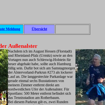
ste Meldung
Übersicht
der Außenalster
Nachdem ich im August Hessen (Florstadt)
und Rheinland-Pfalz (Urmitz) sowie an den
Vortagen nun auch Schleswig-Holstein für
heuer abgehakt habe, sollte auch Hamburg
fällig sein. Dafür bot sich am Samstagmorgen
der Alstervorland-Parkrun #273 als lockerer
Lauf an. Die langgestreckte Parkanlage war
gerade einmal sechs Busstationen von
meinem Zimmer entfernt direkt am
nordwestlichen Ufer der Außenalster. Für
Sportfans: 500 Meter entfernt befindet sich
das Tennisstadion am Rotherbaum.
Bei diesem Parkrun gilt es, zwei Runden