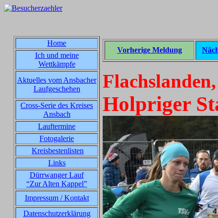
Home
Vorherige Meldung
Näch
Ich und meine
Wettkämpfe
Flachslanden,
Aktuelles vom Ansbacher
Laufgeschehen
Holpriger St
Cross-Serie des Kreises
Ansbach
Lauftermine
Fotogalerie
Kreisbestenlisten
Links
Dürrwanger Lauf
“Zur Alten Kappel”
Impressum / Kontakt
Datenschutzerklärung