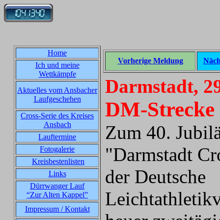
Home
Vorherige Meldung
Näch
Ich und meine
Wettkämpfe
Darmstadt, 29
Aktuelles vom Ansbacher
Laufgeschehen
DM-Strecke 
Cross-Serie des Kreises
Ansbach
Zum 40. Jubil
Lauftermine
"Darmstadt Cr
Fotogalerie
Kreisbestenlisten
der Deutsche
Links
Dürrwanger Lauf
Leichtathletik
“Zur Alten Kappel”
Impressum / Kontakt