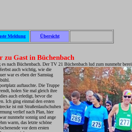
ste Meldung
Übersicht
r zu Gast in Büchenbach
 es nach Büchenbach. Der TV 21 Büchenbach lud zum nunmehr bereits 9
Herbst a
uch wichtig, wie die
euer war es eben der Samstag
bühl.
Sportplatz auftauchte. Die Truppe
ndt, holen Sie mal gleich ihre
ies auch erledigt, bevor die
. Ich ging einmal den ersten
recke ist mit Straßenlaufschuhen
mung verlief nach Plan, hier
s war nunmehr sonnig und ange
ehm warm, das letzte schöne
ochenende vor dem ersten