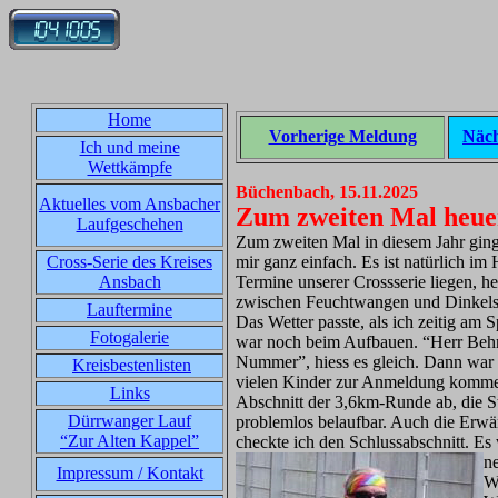
Home
Vorherige Meldung
Näch
Ich und meine
Wettkämpfe
Büchenbach, 15.11.2025
Aktuelles vom Ansbacher
Zum zweiten Mal heue
Laufgeschehen
Zum zweiten Mal in diesem Jahr ging
Cross-Serie des Kreises
mir ganz einfach. Es ist natürlich im 
Ansbach
Termine unserer Crossserie liegen, h
zwischen Feuchtwangen und Dinkels
Lauftermine
Das Wetter passte, als ich zeitig am 
Fotogalerie
war noch beim Aufbauen. “Herr Behre
Nummer”, hiess es gleich. Dann war d
Kreisbestenlisten
vielen Kinder zur Anmeldung kommen
Links
Abschnitt der 3,6km-Runde ab, die St
Dürrwanger Lauf
problemlos belaufbar. Auch die Erwär
“Zur Alten Kappel”
checkte ich den Schlussabschnitt. E
n
Impressum / Kontakt
W