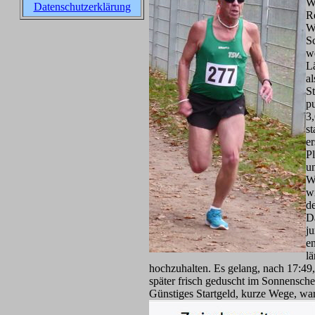
Wi
Datenschutzerklärung
Re
W
Sc
w
L
al
St
pu
3,
st
er
P
un
W
wi
d
D
j
en
l
hochzuhalten. Es gelang, nach 17:49,
später frisch geduscht im Sonnensc
Günstiges Startgeld, kurze Wege, w