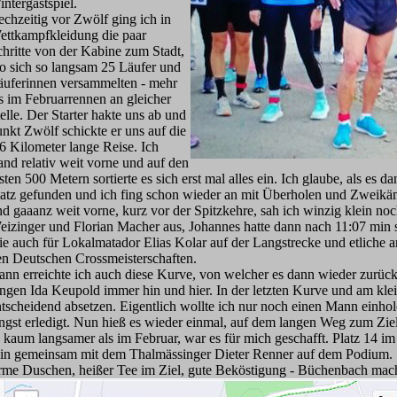
ntergastspiel.
chzeitig vor Zwölf ging ich in
ettkampfkleidung die paar
hritte von der Kabine zum Stadt,
o sich so langsam 25 Läufer und
äuferinnen versammelten - mehr
s im Februarrennen an gleicher
elle. Der Starter hakte uns ab und
nkt Zwölf schickte er uns auf die
6 Kilometer lange Reise. Ich
and relativ weit vorne und auf den
sten 500 Metern sortierte es sich erst mal alles ein. Ich glaube, als es 
latz gefunden und ich fing schon wieder an mit Überholen und Zweikämp
d gaaanz weit vorne, kurz vor der Spitzkehre, sah ich winzig klein noc
eizinger und Florian Macher aus, Johannes hatte dann nach 11:07 min 
e auch für Lokalmatador Elias Kolar auf der Langstrecke und etliche an
en Deutschen Crossmeisterschaften.
ann erreichte ich auch diese Kurve, von welcher es dann wieder zurück
ungen Ida Keupold immer hin und hier. In der letzten Kurve und am kl
tscheidend absetzen. Eigentlich wollte ich nur noch einen Mann einhol
ängst erledigt. Nun hieß es wieder einmal, auf dem langen Weg zum Zi
 kaum langsamer als im Februar, war es für mich geschafft. Platz 14 i
hein gemeinsam mit dem Thalmässinger Dieter Renner auf dem Podium.
arme Duschen, heißer Tee im Ziel, gute Beköstigung - Büchenbach mac