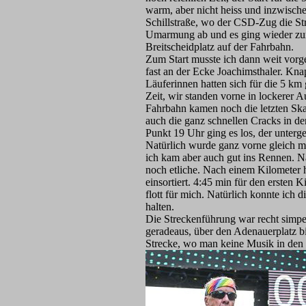
warm, aber nicht heiss und inzwisch
Schillstraße, wo der CSD-Zug die Str
Umarmung ab und es ging wieder zu
Breitscheidplatz auf der Fahrbahn.
Zum Start musste ich dann weit vorg
fast an der Ecke Joachimsthaler. Kn
Läuferinnen hatten sich für die 5 km
Zeit, wir standen vorne in lockerer A
Fahrbahn kamen noch die letzten Sk
auch die ganz schnellen Cracks in de
Punkt 19 Uhr ging es los, der unter
Natürlich wurde ganz vorne gleich m
ich kam aber auch gut ins Rennen. Na
noch etliche. Nach einem Kilometer h
einsortiert. 4:45 min für den ersten 
flott für mich. Natürlich konnte ich 
halten.
Die Streckenführung war recht simpe
geradeaus, über den Adenauerplatz b
Strecke, wo man keine Musik in den 