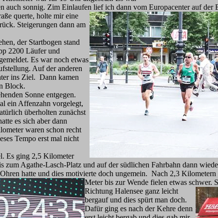
en auch sonnig. Zim Einlaufen lief ich dann vom Europacenter auf der 
aße querte, holte mir eine
rück. Steigerungen dann am
ehen, der Startbogen stand
app 2200 Läufer und
 gemeldet. Es war noch etwas
ufstellung. Auf der anderen
ater ins Ziel. Dann kamen
n Block.
gehenden Sonne entgegen.
al ein Affenzahn vorgelegt,
türlich überholten zunächst
atte es sich aber dann
Kilometer waren schon recht
dieses Tempo erst mal nicht
l. Es ging 2,5 Kilometer
is zum Agathe-Lasch-Platz und auf der südlichen Fahrbahn dann wieder 
Ohren hatte und dies motivierte doch ungemein. Nach 2,3 Kilometern
Meter bis zur Wende fielen etwas schwer. 
Richtung Halensee ganz leicht
bergauf und dies spürt man doch.
Dafür ging es nach der Kehre denn
erst leicht bergab und dies gab mir