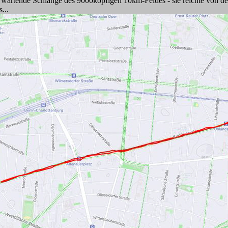
t wartende Schlange des 9000köpfigen 10km-Feldes - sie reichte von d
...