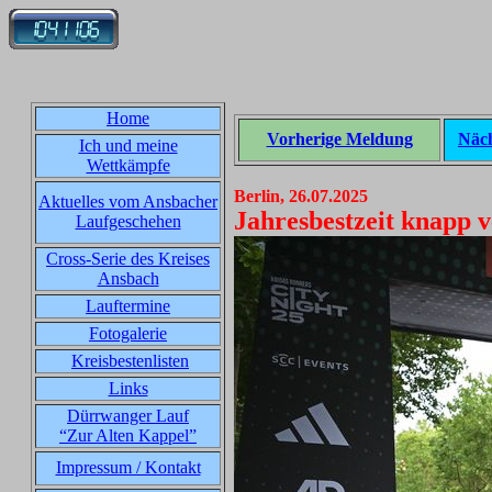
Home
Vorherige Meldung
Näc
Ich und meine
Wettkämpfe
Berlin, 26.07.2025
Aktuelles vom Ansbacher
Jahresbestzeit knapp v
Laufgeschehen
Cross-Serie des Kreises
Ansbach
Lauftermine
Fotogalerie
Kreisbestenlisten
Links
Dürrwanger Lauf
“Zur Alten Kappel”
Impressum / Kontakt