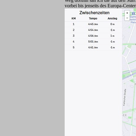
Weg dorthin sah ich die auf den Star
vorbei bis jenseits des Europa-Centers