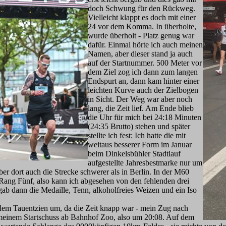
doch Schwung für den Rückweg.
Vielleicht klappt es doch mit einer
24 vor dem Komma. In überholte,
wurde überholt - Platz genug war
dafür. Einmal hörte ich auch meinen
Namen, aber dieser stand ja auch
auf der Startnummer. 500 Meter vor
dem Ziel zog ich dann zum langen
Endspurt an, dann kam hinter einer
leichten Kurve auch der Zielbogen
in Sicht. Der Weg war aber noch
lang, die Zeit lief. Am Ende blieb
die Uhr für mich bei 24:18 Minuten
(24:35 Brutto) stehen und später
stellte ich fest: Ich hatte die mit
weitaus besserer Form im Januar
beim Dinkelsbühler Stadtlauf
aufgestellte Jahresbestmarke nur um
er dort auch die Strecke schwerer als in Berlin. In der M60
 Rang Fünf, also kann ich abgesehen von den fehlenden drei
gab dann die Medaille, Tenn, alkoholfreies Weizen und ein Iso
 dem Tauentzien um, da die Zeit knapp war - mein Zug nach
einem Startschuss ab Bahnhof Zoo, also um 20:08. Auf dem