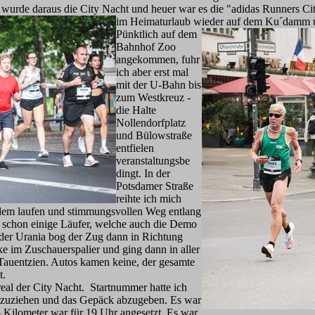
 wurde daraus die City Nacht und heuer war es die "adidas Runners Ci
im Heimaturlaub wieder auf dem Ku´damm 
Pünktlich auf dem
Bahnhof Zoo
angekommen, fuhr
ich aber erst mal
mit der U-Bahn bis
zum Westkreuz -
die Halte
Nollendorfplatz
und Bülowstraße
entfielen
veranstaltungsbe
dingt. In der
Potsdamer Straße
reihte ich mich
dem laufen und stimmungsvollen Weg entlang
h schon einige Läufer, welche auch die Demo
 der Urania bog der Zug dann in Richtung
ke im Zuschauerspalier und ging dann in aller
Tauentzien. Autos kamen keine, der gesamte
t.
real der City Nacht. Startnummer hatte ich
umzuziehen und das Gepäck abzugeben. Es war
e 5 Kilometer war für 19 Uhr angesetzt. Es war