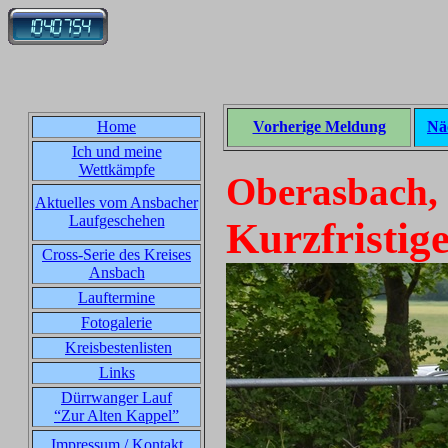
Home
Vorherige Meldung
Nä
Ich und meine
Wettkämpfe
Oberasbach, 
Aktuelles vom Ansbacher
Laufgeschehen
Kurzfristig
Cross-Serie des Kreises
Ansbach
Lauftermine
Fotogalerie
Kreisbestenlisten
Links
Dürrwanger Lauf
“Zur Alten Kappel”
Impressum / Kontakt