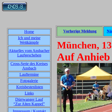
Vorherige Meldung
Nä
Home
Ich und meine
München, 13
Wettkämpfe
Aktuelles vom Ansbacher
Auf Anhieb 
Laufgeschehen
Cross-Serie des Kreises
Ansbach
Lauftermine
Fotogalerie
Kreisbestenlisten
Links
Dürrwanger Lauf
“Zur Alten Kappel”
Impressum / Kontakt