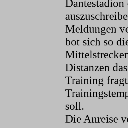
Dantestadion 
auszuschreib
Meldungen vo
bot sich so d
Mittelstrecke
Distanzen das
Training frag
Trainingstem
soll.
Die Anreise 