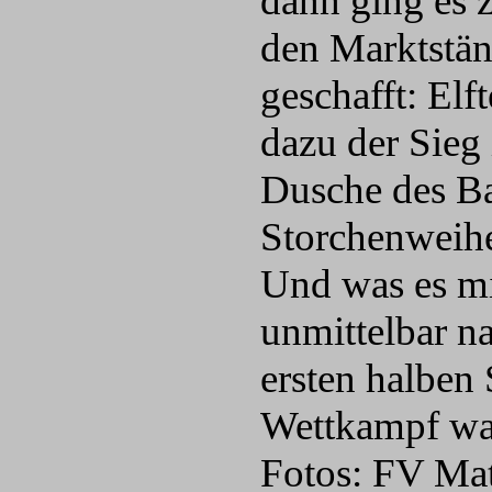
dann ging es 
den Marktstän
geschafft: El
dazu der Sieg
Dusche des B
Storchenweihe
Und was es mi
unmittelbar n
ersten halben
Wettkampf war
Fotos: FV Ma