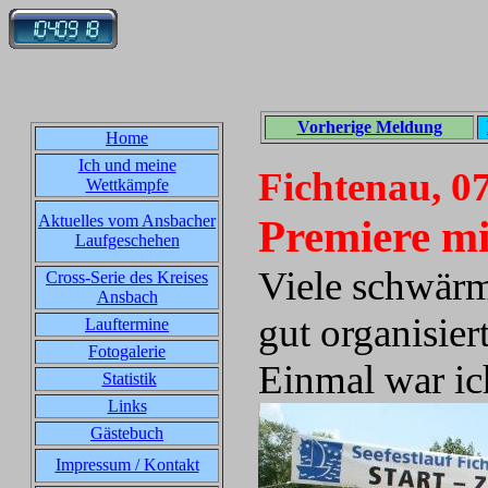
Vorherige Meldung
Home
Ich und meine
Fichtenau, 0
Wettkämpfe
Aktuelles vom Ansbacher
Premiere m
Laufgeschehen
Viele schwärm
Cross-Serie des Kreises
Ansbach
gut organisie
Lauftermine
Fotogalerie
Einmal war ic
Statistik
Links
Gästebuch
Impressum / Kontakt