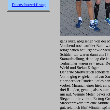
Datenschutzerklärung
ganz kurz, abgesehen von der M
Vorabend noch auf der Bahn war
reingehauen hat. Irgendwie wer
Schüler, wir waren dann um 17:
Startaufstellung, dann lag die 
Teilnehmer waren es – neuer Re
Wiehl und Stefan Kröger.
Der erste Startversuch scheitert
Vorne ging es gleich mal zur Sa
einer der vier Runden lief es da
vorbei. Mmanch einer hielt ein
drei Runden, gerade, als es zum
mir auf. Wenige Meter, bevor ich
Sieger an mir vorbei. Er trug Gr
Streckenrekord um eine Minute v
gut, reichlich fünf Minuten spät