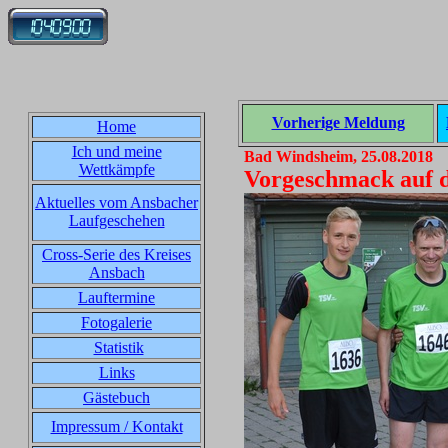
Vorherige Meldung
Home
Ich und meine
Bad Windsheim, 25.08.2018
Wettkämpfe
Vorgeschmack auf 
Aktuelles vom Ansbacher
Laufgeschehen
Cross-Serie des Kreises
Ansbach
Lauftermine
Fotogalerie
Statistik
Links
Gästebuch
Impressum / Kontakt