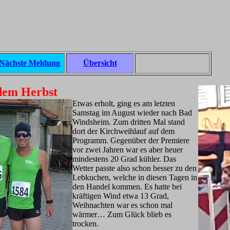
Nächste Meldung
Übersicht
dem Herbst
Etwas erholt, ging es am letzten
Samstag im August wieder nach Bad
Windsheim. Zum dritten Mal stand
dort der Kirchweihlauf auf dem
Programm. Gegenüber der Premiere
vor zwei Jahren war es aber heuer
mindestens 20 Grad kühler. Das
Wetter passte also schon besser zu den
Lebkuchen, welche in diesen Tagen in
den Handel kommen. Es hatte bei
kräftigen Wind etwa 13 Grad,
Weihnachten war es schon mal
wärmer… Zum Glück blieb es
trocken.