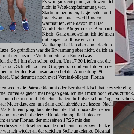
Es war ganz entspannt, auch wenn ich
nicht in Wettkampfstimmung war.
Startnummer holen, Lage peilen und
irgendwann auch zwei Runden
warmlaufen, eine davon mit Bad
Windsheims Bürgermeister Bernhard
Kisch. Ganz ungewohnt: ich lief mich
mit langer Laufhose ein, im
Wettkampf lief ich aber dann doch in
ütze. So gründlich war die Erwärmung aber nicht, da ich an
 und der spezielle Vierhunderter am Ende etwas
den die 5,1 km aber schon gehen. Um 17:30 Liefen erst die
45 dran. Schnell noch ein Gruppenfoto und ein Bild von der
kamera unter den Rathausarkaden bei der Anmeldung. 80
kord. Und darunter noch zwei Vereinskollegen: Florian
e: entweder die Patrone klemmt oder Bernhard Kisch hatte es sehr eilig.
che, zumal es gleich mal bergab geht. Ich hielt mich noch etwas zurüc
nn auch bei mir rund. Die einen hatten ihr Pulver schon längst verschosse
 paar Meter dagegen, um dann doch abreißen zu lassen. Nach
 Markt hinauf ging, tauchte dann der Führungsradler neben
 dann rechts in die letzte Runde einbog, lief links der
ün: es war Florian, der mit seinen 17:25 min den
erbesserte. Ich selber machte noch einen oder zwei Plätze
er war ich wieder an der gleichen Stelle angelangt. Diesmal