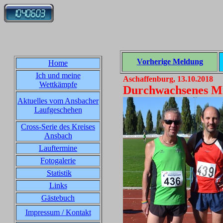
Vorherige Meldung
Home
Ich und meine
Aschaffenburg, 13.10.2018
Wettkämpfe
Durchwachsenes Mit
Aktuelles vom Ansbacher
Laufgeschehen
Cross-Serie des Kreises
Ansbach
Lauftermine
Fotogalerie
Statistik
Links
Gästebuch
Impressum / Kontakt