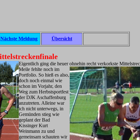
Nächste Meldung
Übersicht
telstreckenfinale
Eigentlich ging die heuer ohnehin recht verkorkste Mittelstre
Meile fehlte noch
im
Portfolio. So hieß es also,
doch noch einmal wie
schon im Vorjahr, den
Weg zum Herbstsportfest
der DJK Aschaffenburg
anzutreten. Alleine war
ich nicht unterwegs, in
Gemünden stieg wie
geplant der Bad
Kissinger Kurt
Weinmann zu und
gemeinsam schauten wir