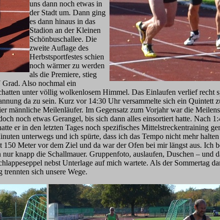
uns dann noch etwas in
der Stadt um. Dann ging
es dann hinaus in das
Stadion an der Kleinen
Schönbuschallee. Die
zweite Auflage des
Herbstsportfestes schien
noch wärmer zu werden
als die Premiere, stieg
7 Grad. Also nochmal ein
atten unter völlig wolkenlosem Himmel. Das Einlaufen verlief recht 
nung da zu sein. Kurz vor 14:30 Uhr versammelte sich ein Quintett z
ier männliche Meilenläufer. Im Gegensatz zum Vorjahr war die Meilensta
doch noch etwas Gerangel, bis sich dann alles einsortiert hatte. Nach 1
hatte er in den letzten Tages noch spezifisches Mittelstreckentraining
nuten unterwegs und ich spürte, dass ich das Tempo nicht mehr halten 
rst 150 Meter vor dem Ziel und da war der Ofen bei mir längst aus. Ich b
in nur knapp die Schallmauer. Gruppenfoto, auslaufen, Duschen – und
chlappeseppel nebst Unterlage auf mich wartete. Als der Sommertag da
 trennten sich unsere Wege.