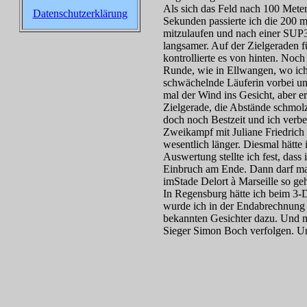
Als sich das Feld nach 100 Metern
Datenschutzerklärung
Sekunden passierte ich die 200 m
mitzulaufen und nach einer SUP
langsamer. Auf der Zielgeraden f
kontrollierte es von hinten. Noch
Runde, wie in Ellwangen, wo ich 
schwächelnde Läuferin vorbei un
mal der Wind ins Gesicht, aber er
Zielgerade, die Abstände schmolz
doch noch Bestzeit und ich verbe
Zweikampf mit Juliane Friedrich 
wesentlich länger. Diesmal hätte
Auswertung stellte ich fest, dass
Einbruch am Ende. Dann darf man
imStade Delort à Marseille so geh
In Regensburg hätte ich beim 3-
wurde ich in der Endabrechnung
bekannten Gesichter dazu. Und m
Sieger Simon Boch verfolgen. Un