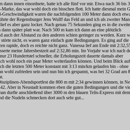
 dann innen einordnete, hatte ich alle fünf vor mir. Etwa nach 36 bis 
-Marke, das war wohl doch ein bisschen flott. Ich hatte diesmal mein
3-Geschwindigkeit waren die nachfolgenden 100 Meter dann doch etw
ührte der Regensburger Jens Wulff das Feld an und ich als zweiter Ma
 lief es aber ganz locker. Nach genau 75 Sekunden ging es in die zweit
dann später platt war. Nach 500 m kam ich dann an eine plötzlich
d auch der Abstand zu den anderen schien geringer zu werden. Kurz 
 störte nicht, es waren ganz einfach gute Bedingungen. Es ging auf die
en rapide, doch es reichte nicht ganz. Vanessa lief am Ende mit 2:32,5
sserte meine Jahresbestzeit auf 2:32,86 min. Im Vorjahr war ich nach 
nur 23 Hundertstel schneller, die Erholungszeit dauerte damals aber
 ich wohl noch ein paar Meter weiterlaufen können. Und beim Blick auf
 ich die letzten 500 Meter konstant mit 3:13 min/km gelaufen bin - ohne
 wohl zufrieden sein und nun bin ich gespannt, was bei 32 Grad am 8
t.
Disziplinen-Abendsportfest die 800 m mit 2:34 gewinnen können, in Ne
 42. Aber in Neustadt kommen eben die guten Bedingungen und die vi
an durfte anschließend über 3000 m den blauen Telis-Express mit dem
d die Nudeln schmecken dort auch sehr gut...