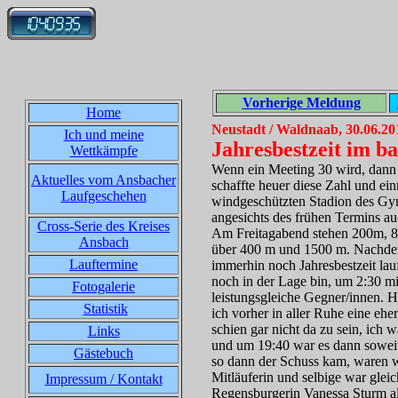
Vorherige Meldung
Home
Neustadt / Waldnaab, 30.06.20
Ich und meine
Jahresbestzeit im 
Wettkämpfe
Wenn ein Meeting 30 wird, dann 
Aktuelles vom Ansbacher
schaffte heuer diese Zahl und ein
Laufgeschehen
windgeschützten Stadion des Gym
angesichts des frühen Termins a
Cross-Serie des Kreises
Am Freitagabend stehen 200m, 
Ansbach
über 400 m und 1500 m. Nachdem
Lauftermine
immerhin noch Jahresbestzeit lauf
noch in der Lage bin, um 2:30 min
Fotogalerie
leistungsgleiche Gegner/innen. H
Statistik
ich vorher in aller Ruhe eine e
schien gar nicht da zu sein, ich 
Links
und um 19:40 war es dann sowei
Gästebuch
so dann der Schuss kam, waren wo
Mitläuferin und selbige war gleic
Impressum / Kontakt
Regensburgerin Vanessa Sturm als