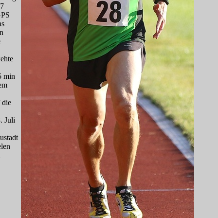
37
 GPS
as
nn
e
wehte
5 min
dem
 die
. Juli
ustadt
elen