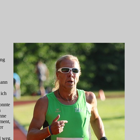
ing
dann
 ich
onnte
n
ühne
ment,
er
l weg.