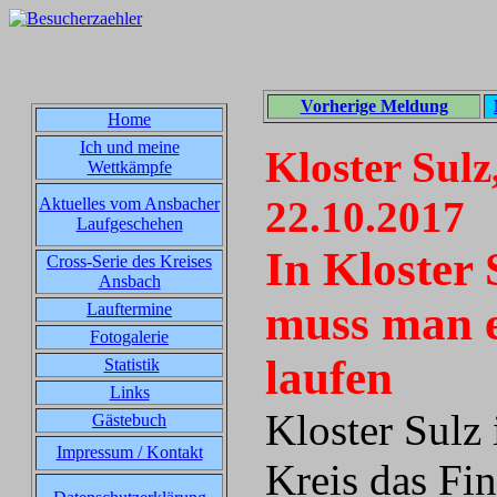
Vorherige Meldung
Home
Ich und meine
Kloster Sulz
Wettkämpfe
22.10.2017
Aktuelles vom Ansbacher
Laufgeschehen
In Kloster 
Cross-Serie des Kreises
Ansbach
muss man e
Lauftermine
Fotogalerie
laufen
Statistik
Links
Kloster Sulz 
Gästebuch
Impressum / Kontakt
Kreis das Fin