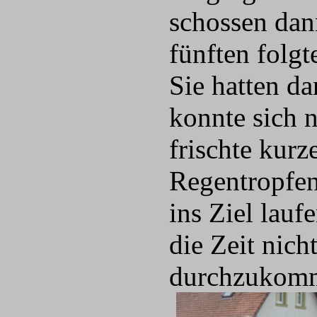
schossen dan
fünften fol
Sie hatten d
konnte sich n
frischte kurz
Regentropfen,
ins Ziel lau
die Zeit nich
durchzukomme