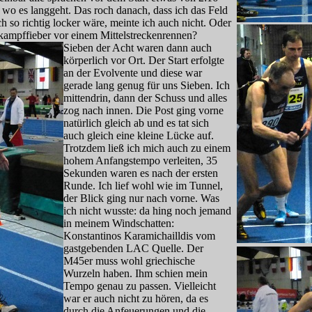
 wo es langgeht. Das roch danach, dass ich das Feld
h so richtig locker wäre, meinte ich auch nicht. Oder
ampffieber vor einem Mittelstreckenrennen?
Siebe
n der Acht waren dann auch
körperlich vor Ort. Der Start erfolgte
an der Evolvente und diese war
gerade lang genug für uns Sieben. Ich
mittendrin, dann der Schuss und alles
zog nach innen. Die Post ging vorne
natürlich gleich ab und es tat sich
auch gleich eine kleine Lücke auf.
Trotzdem ließ ich mich auch zu einem
hohem Anfangstempo verleiten, 35
Sekunden waren es nach der ersten
Runde. Ich lief wohl wie im Tunnel,
der Blick ging nur nach vorne. Was
ich nicht wusste: da hing noch jemand
in meinem Windschatten:
Konstantinos Karamichailldis vom
gastgebenden LAC Quelle. Der
M45er muss wohl griechische
Wurzeln haben. Ihm schien mein
Tempo genau zu passen. Vielleicht
war er auch nicht zu hören, da es
durch die Anfeuerungen und die