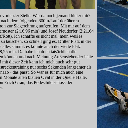
vorletzter Stelle. War da noch jemand hinter mir?
 nach dem folgenden 800m-Lauf der älteren
on zur Siegerehrung aufgerufen. Mit mir auf dem
ernoster (2:16,96 min) und Josef Neudorfer (2:21,64
Rott). Ich schaffte es nicht mal, mein weißes
u tauschen, so schnell ging es. Dritter Platz in der
alles stimmt, es könnte auch der vierte Platz
8,55 min. Da habe ich doch tatsächlich die
hen können und nach Meinung Außenstehender hätte
 mit dieser Zeit kann ich mich auch sehr gut
lstreckentraining nur sechs Sekunden langsamer als
aab - das passt. So war es für mich auch eine
n Monate alten blauen Oval in der Quelle-Halle.
 Erich Grau, das Podestbild schoss der
r.