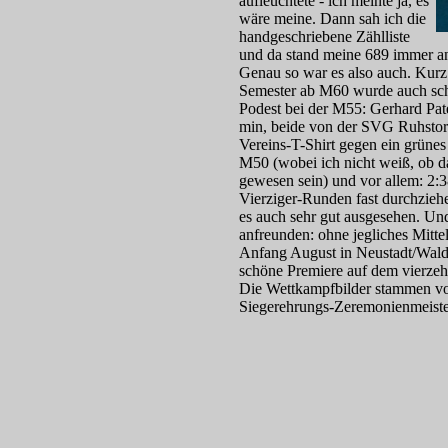
aufleuchtete - ich meinte ja, es
wäre meine. Dann sah ich die
handgeschriebene Zählliste
und da stand meine 689 immer an 
Genau so war es also auch. Kurz
Semester ab M60 wurde auch sch
Podest bei der M55: Gerhard Pat
min, beide von der SVG Ruhstorf/
Vereins-T-Shirt gegen ein grünes z
M50 (wobei ich nicht weiß, ob da 
gewesen sein) und vor allem: 2:3
Vierziger-Runden fast durchzie
es auch sehr gut ausgesehen. Und
anfreunden: ohne jegliches Mitte
Anfang August in Neustadt/Waldn
schöne Premiere auf dem vierzeh
Die Wettkampfbilder stammen von
Siegerehrungs-Zeremonienmeiste