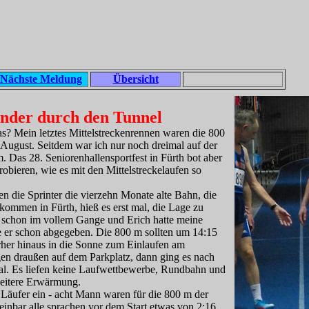
Nächste Meldung
Übersicht
nder durch den Tunnel
das? Mein letztes Mittelstreckenrennen waren die 800
ugust. Seitdem war ich nur noch dreimal auf der
Das 28. Seniorenhallensportfest in Fürth bot aber
robieren, wie es mit den Mittelstreckelaufen so
n die Sprinter die vierzehn Monate alte Bahn, die
kommen in Fürth, hieß es erst mal, die Lage zu
 schon im vollem Gange und Erich hatte meine
te er schon abgegeben. Die 800 m sollten um 14:15
orher hinaus in die Sonne zum Einlaufen am
gen draußen auf dem Parkplatz, dann ging es nach
l. Es liefen keine Laufwettbewerbe, Rundbahn und
weitere Erwärmung.
 Läufer ein - acht Mann waren für die 800 m der
nbar alle sprachen vor dem Start etwas von 2:16