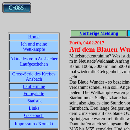
Vorherige Meldung
Home
Fürth, 04.02.2017
Ich und meine
Auf dem Blauen Wu
Wettkämpfe
Mittelstreckentraining? Was ist 
Aktuelles vom Ansbacher
m in Neustadt/Waldnaab Anfang A
Laufgeschehen
Bahn: 100m, 3000 m und 5000 m. 
mal wieder die Gelegenheit, zu p
Cross-Serie des Kreises
geht...
Ansbach
Das Blaue Wunder - so bezeichne
Lauftermine
verdammt schnell sein soll. Ange
peilen. Die Wettkämpfe waren ja
Fotogalerie
Startnummer. Stellplatzkarte hat
Statistik
sein, also ging es eine Stunde v
Links
Farrnbach. Drei lange Steigerun
dem Umziehen auf das blaue Ova
Gästebuch
Sprintgerade waren frei für die 
Impressum / Kontakt
Dann trafen auch so langsam die
M35 bis M55 gemeldet. Und schei