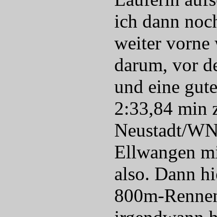
ich dann noch
weiter vorne
darum, vor d
und eine gut
2:33,84 min 
Neustadt/WN u
Ellwangen mit
also. Dann hi
800m-Rennen