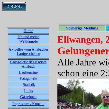
Vorherige Meldung
Home
Ellwangen, 
Ich und meine
Wettkämpfe
Gelungener
Aktuelles vom Ansbacher
Laufgeschehen
Alle Jahre wi
Cross-Serie des Kreises
Ansbach
schon eine 2
Lauftermine
Fotogalerie
Statistik
Links
Gästebuch
Impressum / Kontakt