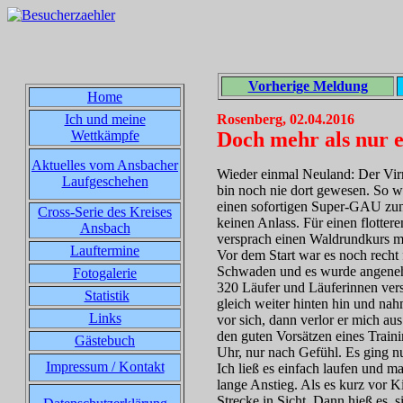
Vorherige Meldung
Home
Ich und meine
Rosenberg, 02.04.2016
Wettkämpfe
Doch mehr als nur e
Aktuelles vom Ansbacher
Wieder einmal Neuland: Der Virn
Laufgeschehen
bin noch nie dort gewesen. So wa
einen sofortigen Super-GAU zun
Cross-Serie des Kreises
keinen Anlass. Für einen flotter
Ansbach
versprach einen Waldrundkurs mi
Lauftermine
Vor dem Start war es noch recht 
Schwaden und es wurde angenehm 
Fotogalerie
320 Läufer und Läuferinnen vers
Statistik
gleich weiter hinten hin und na
Links
vor sich, dann verlor er mich au
den guten Vorsätzen eines Traini
Gästebuch
Uhr, nur nach Gefühl. Es ging n
Impressum / Kontakt
Ich ließ es einfach laufen und m
lange Anstieg. Als es kurz vor 
Strecke in Sicht. Dann hieß es, 