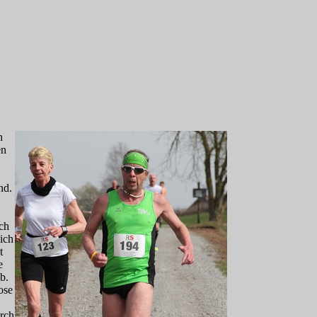
h
en
nd.
ich
ich
t
e
b.
ose
urch