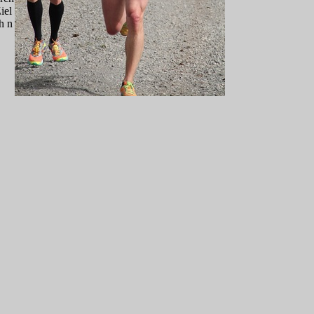
iel
h n