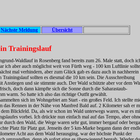
Nächste Meldung
Übersicht
in Trainingslauf
grund-Waldlauf in Rosenberg fand bereits zum 26. Male statt, doch ic
r ich aber auch möglichst weit von Fürth weg - 100 km Luftlinie sollt
ächst mal verhindern, aber zum Glück gab es dazu auch in nachherein
en Trainingslauf sollten es diesmal die 10 km sein. Die Ausschreibung
t Anstiegen und sie stimmte auch. Der Wald schützte aber vor dem Wi
frisch, doch dann kämpfte sich die Sonne durch die Saharastaub-
warm. So hatte ich also das richtige Outfit gewählt.
ammelten sich im Wohngebiet am Start - ein großes Feld. Ich stellte m
hm das Rennen in der Nähe von Manfred Bald auf. 2 Kilometer sah er m
s dem Blickfeld. Da, als wir schon im Wald unterwegs waren, war es mi
ngslaufes vorbei. Ich drückte nun einfach mal auf das Tempo, aber ohn
ur durch den Wald, die Wege waren sehr gut, immer bergauf oder berga
achte Platz für Platz gut. Jenseits der 5 km-Marke begann dann der endl
Kilometer Acht aus dem Wald herausging, war der höchste Punkt der
sich umzustellen, denn ab sofort ging es überwiegend bergab. Wieder d