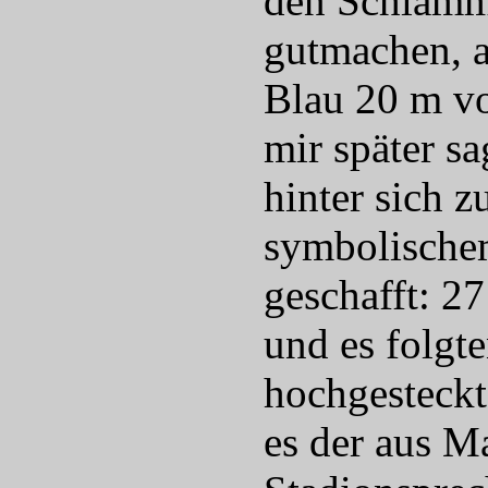
den Schlammp
gutmachen, a
Blau 20 m vo
mir später sa
hinter sich z
symbolischem
geschafft: 2
und es folgt
hochgesteck
es der aus M