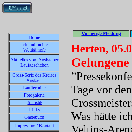
Vorherige Meldung
Home
Ich und meine
Herten, 05.
Wettkämpfe
Gelungene
Aktuelles vom Ansbacher
Laufgeschehen
”Pressekonfe
Cross-Serie des Kreises
Ansbach
Tage vor de
Lauftermine
Fotogalerie
Crossmeister
Statistik
Links
Was hätte ich
Gästebuch
Veltins-Aren
Impressum / Kontakt