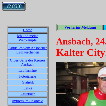
Vorherige Meldung
Home
Ich und meine
Ansbach, 24
Wettkämpfe
Aktuelles vom Ansbacher
Kalter City
Laufgeschehen
Cross-Serie des Kreises
Ansbach
Lauftermine
Fotogalerie
Statistik
Links
Gästebuch
Impressum / Kontakt