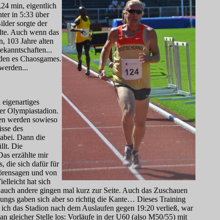
24 min, eigentlich
nter in 5:33 über
lder sorgte der
olte. Auch wenn das
, 103 Jahre alten
ekanntschaften...
erden es Chaosgames.
werden...
 eigenartiges
er Olympiastadion.
ren werden sowieso
isse des
abei. Dann die
llt. Die
as erzählte mir
 die sich dafür für
Hörensagen und von
lleicht hat sich
d auch andere gingen mal kurz zur Seite. Auch das Zuschauen
ungs gaben sich aber so richtig die Kante… Dieses Training
ls ich das Stadion nach dem Auslaufen gegen 19:20 verließ, war
n gleicher Stelle los: Vorläufe in der U60 (also M50/55) mit