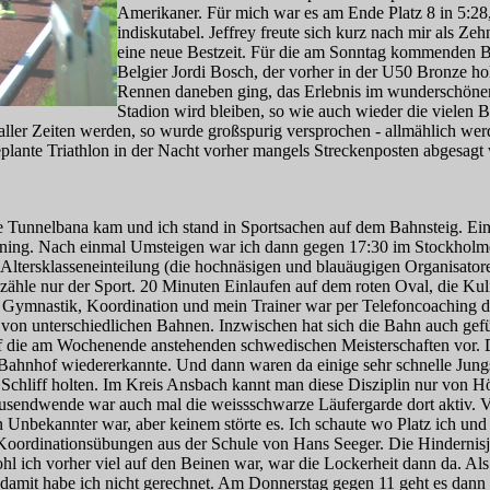
Amerikaner. Für mich war es am Ende Platz 8 in 5:28,
indiskutabel. Jeffrey freute sich kurz nach mir als Zeh
eine neue Bestzeit. Für die am Sonntag kommenden Bi
Belgier Jordi Bosch, der vorher in der U50 Bronze h
Rennen daneben ging, das Erlebnis im wunderschönen
Stadion wird bleiben, so wie auch wieder die vielen B
 aller Zeiten werden, so wurde großspurig versprochen - allmählich w
plante Triathlon in der Nacht vorher mangels Streckenposten abgesagt 
e Tunnelbana kam und ich stand in Sportsachen auf dem Bahnsteig. Ein
aining. Nach einmal Umsteigen war ich dann gegen 17:30 im Stockholm
ltersklasseneinteilung (die hochnäsigen und blauäugigen Organisato
zähle nur der Sport. 20 Minuten Einlaufen auf dem roten Oval, die Kul
. Gymnastik, Koordination und mein Trainer war per Telefoncoaching d
von unterschiedlichen Bahnen. Inzwischen hat sich die Bahn auch gefü
uf die am Wochenende anstehenden schwedischen Meisterschaften vor. D
-Bahnhof wiedererkannte. Und dann waren da einige sehr schnelle Jungs,
 Schliff holten. Im Kreis Ansbach kannt man diese Disziplin nur von 
usendwende war auch mal die weissschwarze Läufergarde dort aktiv. Vie
n Unbekannter war, aber keinem störte es. Ich schaute wo Platz ich un
 Koordinationsübungen aus der Schule von Hans Seeger. Die Hindernisj
ohl ich vorher viel auf den Beinen war, war die Lockerheit dann da. A
– damit habe ich nicht gerechnet. Am Donnerstag gegen 11 geht es dann a