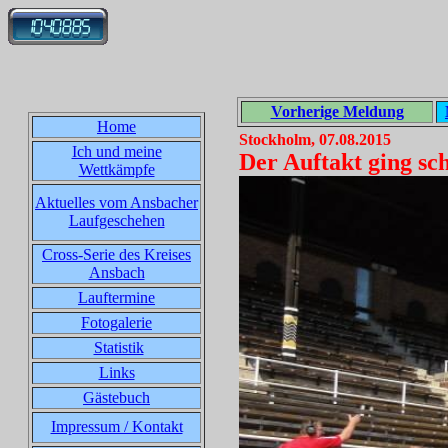
Vorherige Meldung
Home
Stockholm, 07.08.2015
Ich und meine
Der Auftakt ging sc
Wettkämpfe
Aktuelles vom Ansbacher
Laufgeschehen
Cross-Serie des Kreises
Ansbach
Lauftermine
Fotogalerie
Statistik
Links
Gästebuch
Impressum / Kontakt