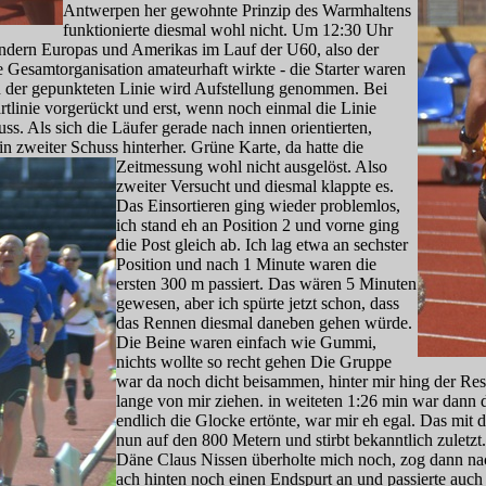
Antwerpen her gewohnte Prinzip des Warmhaltens
funktionierte diesmal wohl nicht. Um 12:30 Uhr
ndern Europas und Amerikas im Lauf der U60, also der
 Gesamtorganisation amateurhaft wirkte - die Starter waren
n der gepunkteten Linie wird Aufstellung genommen. Bei
tlinie vorgerückt und erst, wenn noch einmal die Linie
. Als sich die Läufer gerade nach innen orientierten,
n zweiter Schuss hinterher. Grüne Karte, da
hatte die
Zeitmessung wohl nicht ausgelöst. Also
zweiter Versucht und diesmal klappte es.
Das Einsortieren ging wieder problemlos,
ich stand eh an Position 2 und vorne ging
die Post gleich ab. Ich lag etwa an sechster
Position und nach 1 Minute waren die
ersten 300 m passiert. Das wären 5 Minuten
gewesen, aber ich spürte jetzt schon, dass
das Rennen diesmal daneben gehen würde.
Die Beine waren einfach wie Gummi,
nichts wollte so recht gehen Die Gruppe
war da noch dicht beisammen, hinter mir hing der Rest
lange von mir ziehen. in weiteten 1:26 min war dann 
endlich die Glocke ertönte, war mir eh egal. Das mit d
nun auf den 800 Metern und stirbt bekanntlich zuletz
Däne Claus Nissen überholte mich noch, zog dann na
ach hinten noch einen Endspurt an und passierte auc