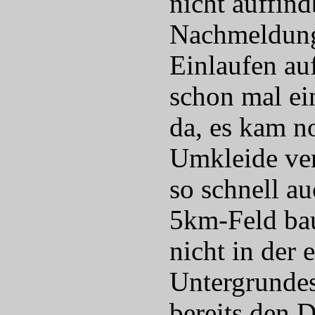
nicht auffind
Nachmeldung
Einlaufen au
schon mal ei
da, es kam n
Umkleide ver
so schnell a
5km-Feld baut
nicht in der 
Untergrundes 
bereits den 