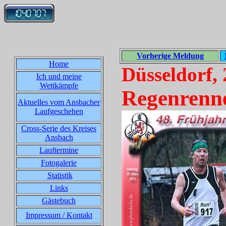
Vorherige Meldung
Home
Düsseldorf,
Ich und meine
Wettkämpfe
Regenrenn
Aktuelles vom Ansbacher
Laufgeschehen
Cross-Serie des Kreises
Ansbach
Lauftermine
Fotogalerie
Statistik
Links
Gästebuch
Impressum / Kontakt