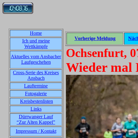
Home
Vorherige Meldung
Näch
Ich und meine
Wettkämpfe
Ochsenfurt, 0
Aktuelles vom Ansbacher
Laufgeschehen
Wieder mal 
Cross-Serie des Kreises
Ansbach
Lauftermine
Fotogalerie
Kreisbestenlisten
Links
Dürrwanger Lauf
“Zur Alten Kappel”
Impressum / Kontakt