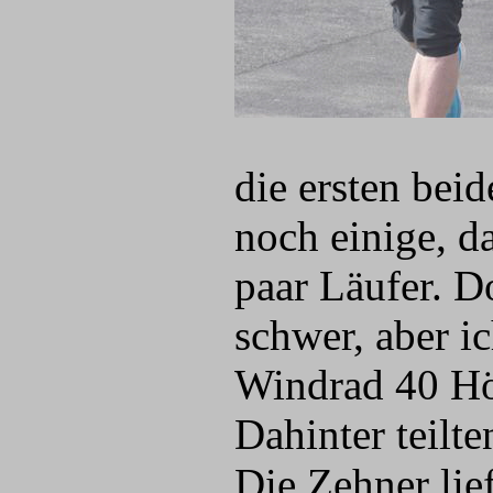
die ersten bei
noch einige, d
paar Läufer. Do
schwer, aber i
Windrad 40 Hö
Dahinter teilte
Die Zehner lief