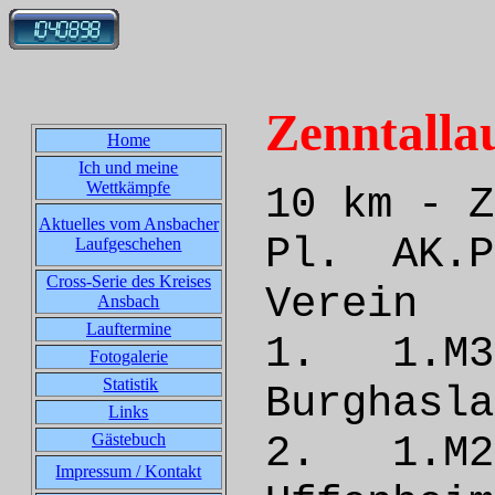
Zenntalla
Home
Ich und meine
Wettkämpfe
10 km - Z
Aktuelles vom Ansbacher
Pl. A
Laufgeschehen
Cross-Serie des Kreises
Ver
Ansbach
Lauftermine
1. 1.
Fotogalerie
Statistik
Burgha
Links
2. 1.
Gästebuch
Impressum / Kontakt