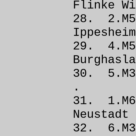
Flinke W
28. 2.
Ippesh
29. 4.M
Burgha
30. 5
. 
31. 1.
Neust
32. 6.