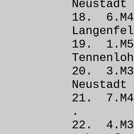
Neust
18. 6.M
Langen
19. 1.M
Tennen
20. 3.M
Neust
21. 7.
. 
22. 4.