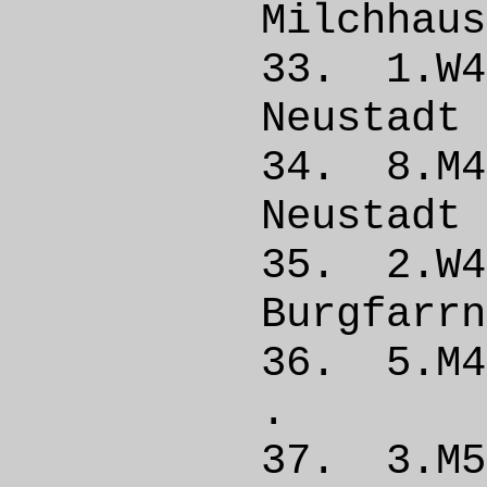
Milchhau
33. 1.W
Neust
34. 8.
Neust
35. 2.
Burgfar
36. 5
. 
37. 3.