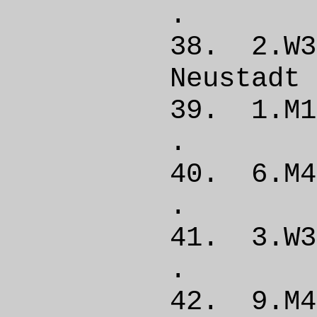
. 
38. 2.W
Neust
39. 1.M
. 
40. 6.M
. 
41. 3.
. 
42. 9.