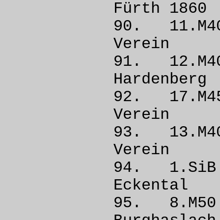
Fürth
90. 11.
Vere
91. 12.M
Harden
92. 17.M
Vere
93. 13.
Vere
94. 1.S
Ecke
95. 8.M5