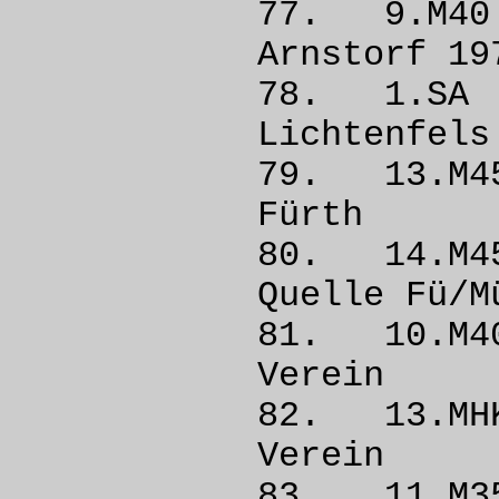
77. 9.M40
Arnstorf
78. 1.S
Lichte
79. 13.
Fürt
80. 14.M
Quelle 
81. 10.M
Vere
82. 13.M
Vere
83. 11.