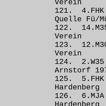
Vere
121. 4
Quelle 
122. 14.M
Vere
123. 12
Vere
124. 2.W
Arnstorf
125. 5.
Harden
126. 6.M
Harden