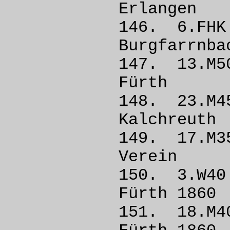
Erlan
146. 6.
Burgfar
147. 13.
Fürt
148. 23
Kalchr
149. 17
Vere
150. 3.W
Fürth
151. 18.