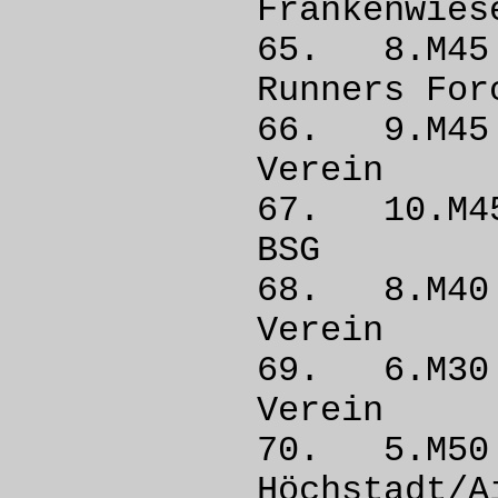
Frankenw
65. 8.M
Runners 
66. 9.M
Vere
67. 10.M
BSG
68. 8.M
Vere
69. 6.M
Vere
70. 5.M
Höchsta