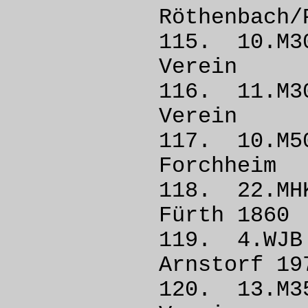
Röthenba
115. 10.M
Vere
116. 11
Vere
117. 10.
Forch
118. 22
Fürth
119. 4.W
Arnstorf
120. 13