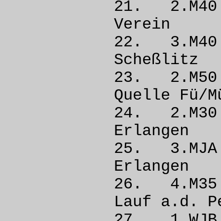
21. 2.M
Vere
22. 3.M4
Scheß
23. 2.M5
Quelle 
24. 2.M
Erla
25. 3.M
Erla
26. 4.M
Lauf a.d
27. 1.W