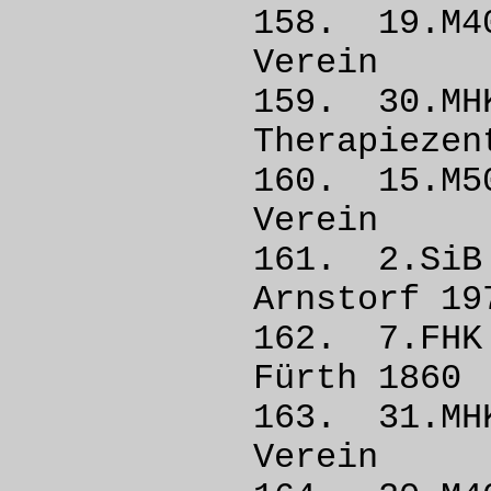
158. 19
Vere
159. 30
Therapieze
160. 15.
Vere
161. 2.
Arnstorf
162. 7.F
Fürth
163. 31
Vere