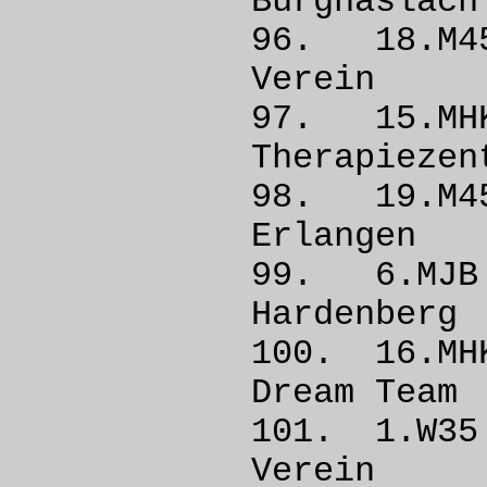
Burgha
96. 18.
Vere
97. 15.
Therapieze
98. 19.M
Erlan
99. 6.MJ
Harden
100. 16.
Dream
101. 1.W
Vere