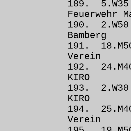
189. 5.W
Feuerwe
190. 2.
Bamb
191. 18.
Vere
192. 24
KIRO
193. 2.W
KIRO
194. 25.
Vere
195. 19