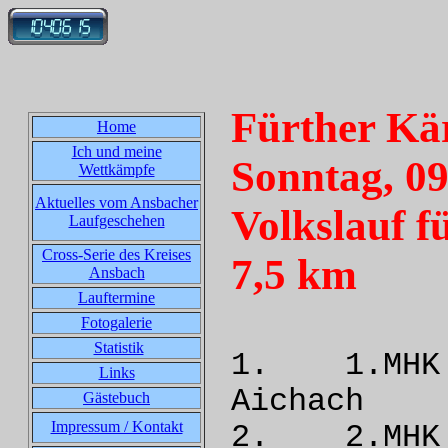
Fürther Kä
Home
Ich und meine
Sonntag, 0
Wettkämpfe
Aktuelles vom Ansbacher
Volkslauf f
Laufgeschehen
Cross-Serie des Kreises
7,5 km
Ansbach
Lauftermine
Fotogalerie
Statistik
1. 1.MH
Links
Aich
Gästebuch
Impressum / Kontakt
2. 2.MHK