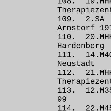
108. 19.
Therapieze
109. 2.
Arnstorf
110. 20.
Harden
111. 14
Neust
112. 21
Therapieze
113. 12.
99
114. 22.