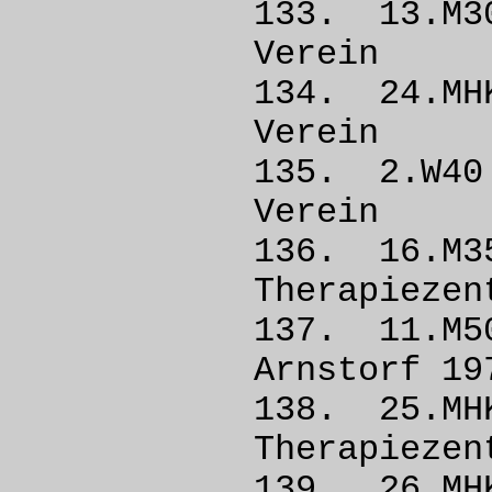
133. 13.
Vere
134. 24.
Vere
135. 2.W
Vere
136. 16
Therapieze
137. 11.
Arnstorf
138. 25.
Therapieze
139. 26.