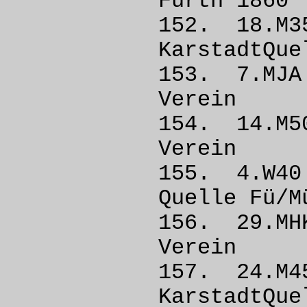
Fürth
152. 18
KarstadtQu
153. 7.M
Vere
154. 14.
Vere
155. 4.
Quelle 
156. 29.
Vere
157. 24
KarstadtQu