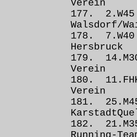
Vere
177. 2.W
Walsdorf
178. 7.
Hersb
179. 1
Vere
180. 11
Vere
181. 25
KarstadtQu
182. 21.
Runnin