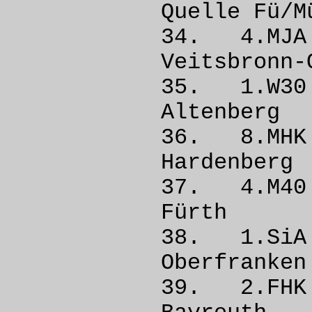
Quelle 
34. 4.M
Veitsbron
35. 1.W
Alten
36. 8.M
Harden
37. 4.M4
Fürt
38. 1.
Oberfra
39. 2.