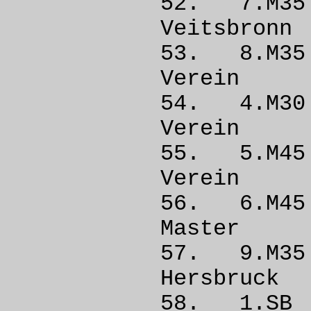
52. 7.M
Veits
53. 8.M
Vere
54. 4.M3
Vere
55. 5.M
Vere
56. 6.M
Mast
57. 9.M
Hersb
58. 1.SB