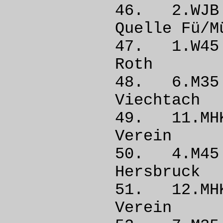
46. 2.
Quelle 
47. 1.W
Rot
48. 6.M
Viech
49. 11.
Vere
50. 4.M
Hersb
51. 12.M
Vere