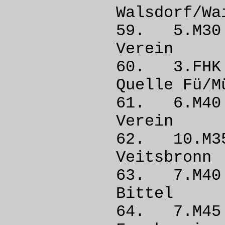
Walsdorf
59. 5.M3
Vere
60. 3.F
Quelle 
61. 6.M
Vere
62. 10.
Veits
63. 7.M4
Bitt
64. 7.M