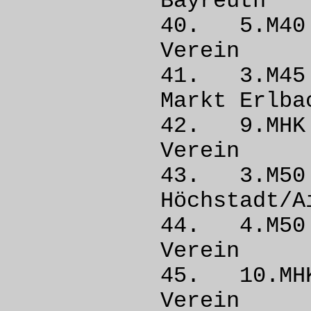
Bayre
40. 5.M4
Vere
41. 3.
Markt E
42. 9.MHK
Vere
43. 3.M
Höchsta
44. 4.M
Vere
45. 10.MH
Vere