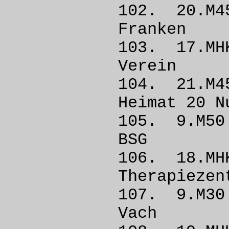
102. 20.
Fran
103. 17.
Vere
104. 21.
Heimat 
105. 9.M
BSG
106. 18
Therapieze
107. 9.
Vac