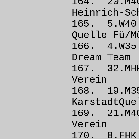
164. 20
Heinrich-S
165. 5.W
Quelle 
166. 4.W
Dream
167. 32
Vere
168. 19
KarstadtQu
169. 21
Vere
170. 8.FH