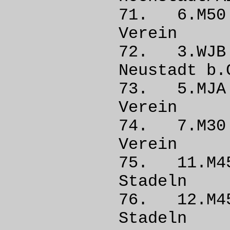
71. 6.M5
Vere
72. 3.W
Neustad
73. 5.M
Vere
74. 7.M
Vere
75. 11.
Stad
76. 12.M
Stad