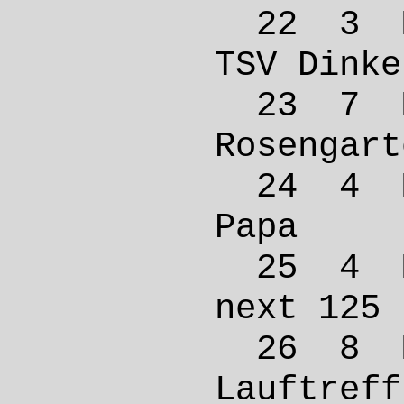
22 3 M
TSV Di
23 7 
Roseng
24 4 
Papa
25 4 M
next 
26 8 
Lauftre