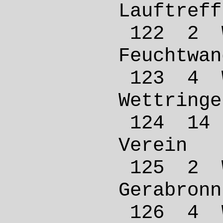
Lauftr
122 2
Feucht
123 4
Wettr
124 1
Verei
125 2 
Gerab
126 4