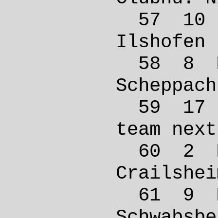
57 10
Ilsho
58 8 
Schep
59 17 
team 
60 2 
Crail
61 9 
Schwab