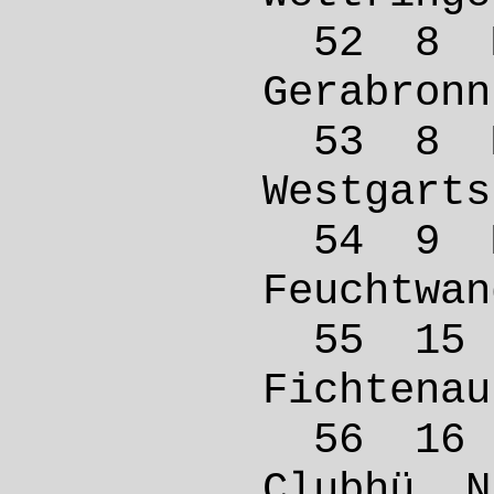
52 8 M
Gerab
53 8 M
Westga
54 9 
Feucht
55 15
Ficht
56 16
Clubhü.