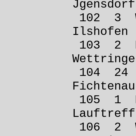
Jgens
102 3
Ilsho
103 2
Wettr
104 2
Ficht
105 1
Lauftr
106 2