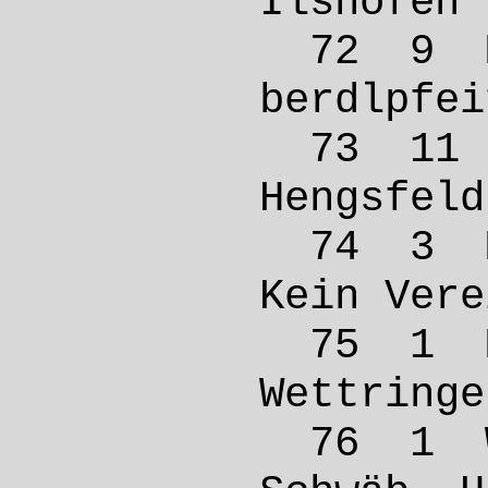
Ilsho
72 9 
berdlpf
73 11
Hengs
74 3 M
Kein 
75 1 
Wettr
76 1 W