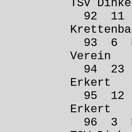
TSV Di
92 11
Krett
93 6 
Verei
94 23
Erker
95 12
Erker
96 3 M