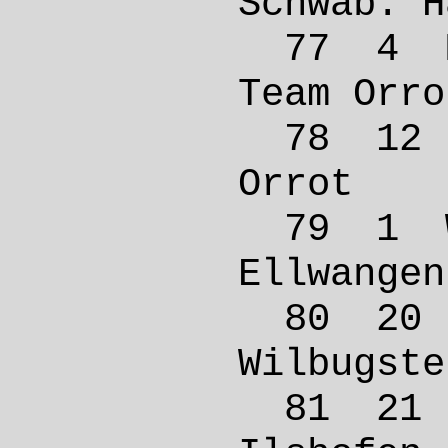
Schwäb
77 4 M
Team 
78 12 
Orro
79 1 W
Ellwa
80 20
Wilbug
81 21 