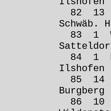
Ilsho
82 13
Schwäb
83 1 
Satte
84 1 
Ilsho
85 14
Burgbe
86 10