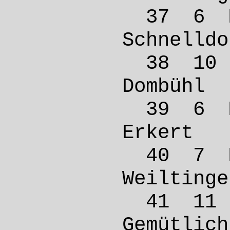
37 6 
Schne
38 10
Domb
39 6 
Erker
40 7 
Weilt
41 11
Gemütl