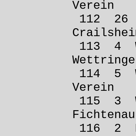
Verei
112 2
Crails
113 4
Wettr
114 5
Verei
115 3 
Ficht
116 2