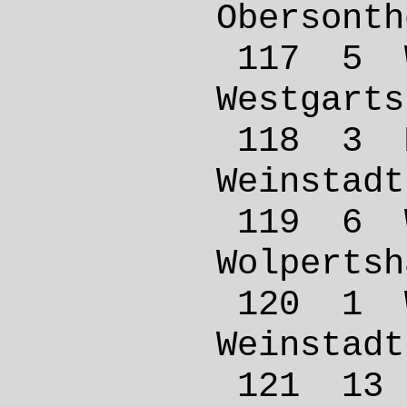
Oberso
117 5
Westga
118 3 
Weins
119 6
Wolper
120 1 
Weins
121 1