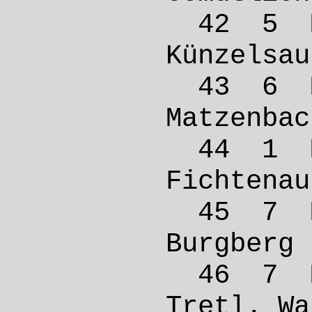
42 5 M
Künze
43 6 
Matze
44 1 M
Ficht
45 7 
Burgbe
46 7 
Tretl. 