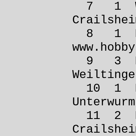
7 1 W
Crail
8 1 
www.ho
9 3 M
Weilt
10 1 
Unterw
11 2 
Crail