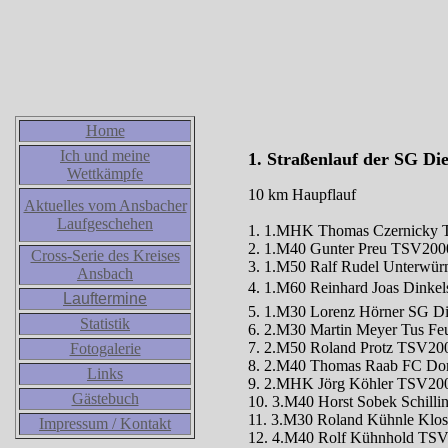
Home
Ich und meine
1. Straßenlauf der SG Di
Wettkämpfe
10 km Haupflauf
Aktuelles vom Ansbacher
Laufgeschehen
1. 1.MHK Thomas Czernicky T
2. 1.M40 Gunter Preu TSV2000
Cross-Serie des Kreises
3. 1.M50 Ralf Rudel Unterwür
Ansbach
4. 1.M60 Reinhard Joas Dinkels
Lauftermine
5. 1.M30 Lorenz Hörner SG Di
Statistik
6. 2.M30 Martin Meyer Tus Fe
7. 2.M50 Roland Protz TSV200
Fotogalerie
8. 2.M40 Thomas Raab FC Do
Links
9. 2.MHK Jörg Köhler TSV200
Gästebuch
10. 3.M40 Horst Sobek Schillin
11. 3.M30 Roland Kühnle Klost
Impressum / Kontakt
12. 4.M40 Rolf Kühnhold TSV