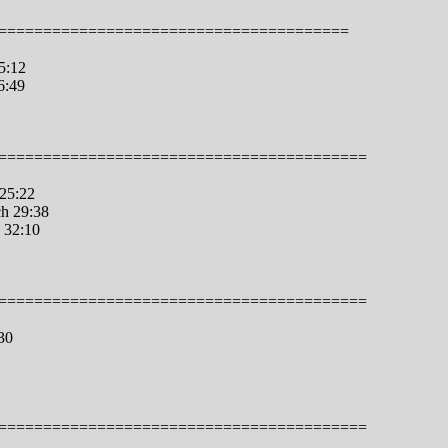
=======================================
5:12
6:49
=========================================
 25:22
h 29:38
 32:10
=========================================
30
=========================================