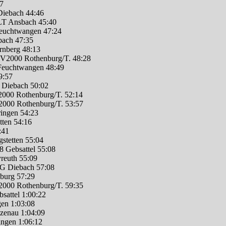
7
Diebach 44:46
 LT Ansbach 45:40
Feuchtwangen 47:24
bach 47:35
rnberg 48:13
SV2000 Rothenburg/T. 48:28
 Feuchtwangen 48:49
9:57
G Diebach 50:02
000 Rothenburg/T. 52:14
2000 Rothenburg/T. 53:57
ringen 54:23
tten 54:16
:41
stetten 55:04
 Gebsattel 55:08
reuth 55:09
SG Diebach 57:08
zburg 57:29
2000 Rothenburg/T. 59:35
sattel 1:00:22
gen 1:03:08
zenau 1:04:09
ingen 1:06:12