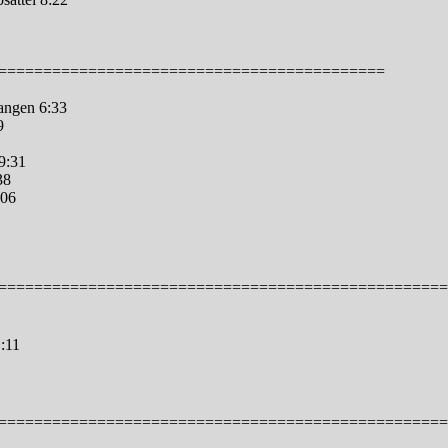
===========================================
angen 6:33
9
9:31
38
:06
==================================================
1:11
==================================================