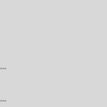
===
===