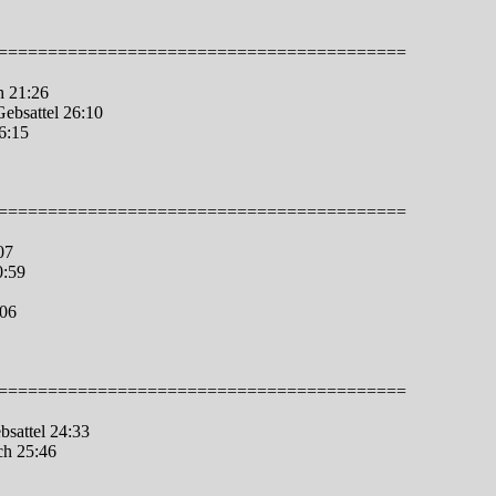
=========================================
h 21:26
ebsattel 26:10
6:15
=========================================
07
0:59
:06
=========================================
sattel 24:33
ch 25:46