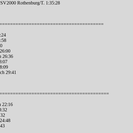
TSV2000 Rothenburg/T. 1:35:28
=======================================
:24
:58
00
 26:00
h 26:36
8:07
8:09
ch 29:41
=========================================
h 22:16
3:32
:32
24:48
:43