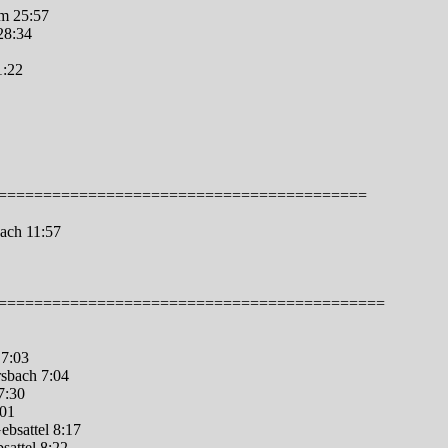
m 25:57
28:34
1:22
=========================================
ach 11:57
===========================================
 7:03
rsbach 7:04
7:30
:01
bsattel 8:17
attel 8:22