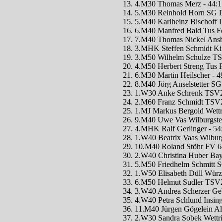
13. 4.M30 Thomas Merz - 44:1
14. 5.M30 Reinhold Horn SG 
15. 5.M40 Karlheinz Bischoff
16. 6.M40 Manfred Bald Tus 
17. 7.M40 Thomas Nickel Ans
18. 3.MHK Steffen Schmidt Ki
19. 3.M50 Wilhelm Schulze T
20. 4.M50 Herbert Streng Tus
21. 6.M30 Martin Heilscher - 4
22. 8.M40 Jörg Anselstetter S
23. 1.W30 Anke Schrenk TSV2
24. 2.M60 Franz Schmidt TSV
25. 1.MJ Markus Bergold Wett
26. 9.M40 Uwe Vas Wilburgste
27. 4.MHK Ralf Gerlinger - 54
28. 1.W40 Beatrix Vaas Wilburg
29. 10.M40 Roland Stöhr FV 68
30. 2.W40 Christina Huber Bay
31. 5.M50 Friedhelm Schmitt 
32. 1.W50 Elisabeth Düll Wür
33. 6.M50 Helmut Sudler TSV
34. 3.W40 Andrea Scherzer Geb
35. 4.W40 Petra Schlund Insin
36. 11.M40 Jürgen Gögelein Al
37. 2.W30 Sandra Sobek Wettr