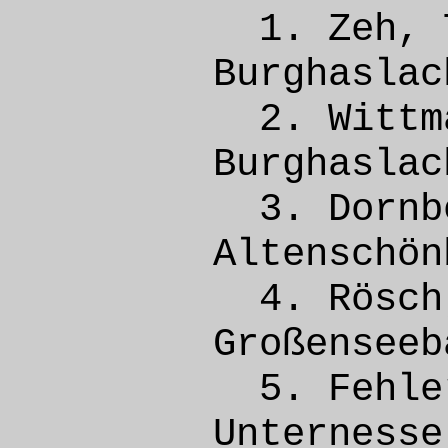
1. Ze
Burgh
2. Wit
Burgh
3. Dorn
Altens
4. Rös
Großen
5. Feh
Unterne