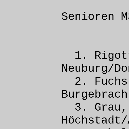
Senioren M
1. Rig
Neubur
2. Fuc
Burge
3. Gr
Höchsta