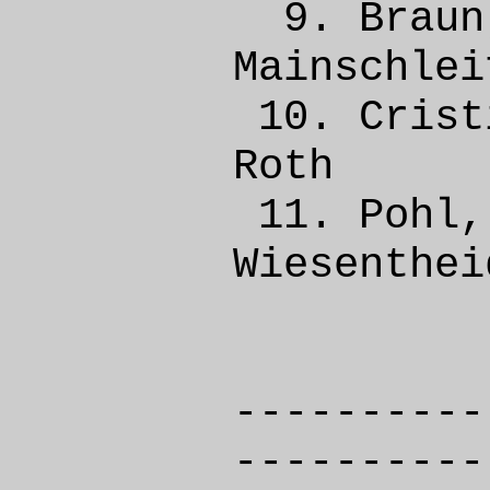
9. Brau
Mainsch
10. Cri
Rot
11. Po
Wiese
----------
----------