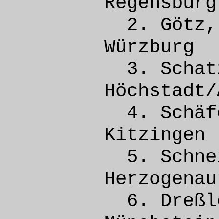
Regens
2. Gö
Würz
3. Scha
Höchsta
4. Schäf
Kitzi
5. Schne
Herzog
6. Dreß