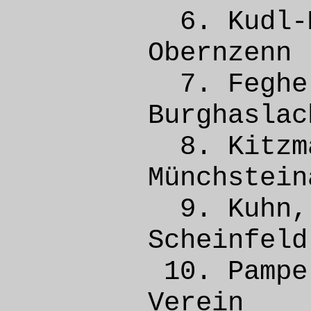
6. Kudl-
Obernze
7. Feg
Burgh
8. Kit
Münchs
9. Kuh
Schei
10. Pa
Vere