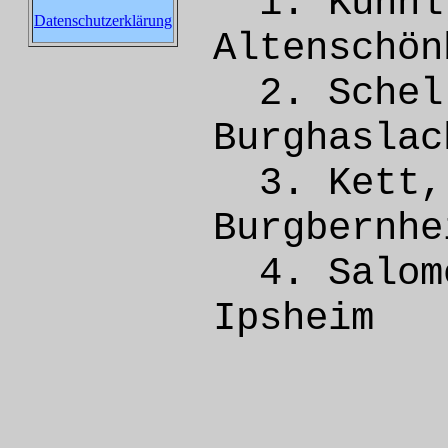
1. Küh
Datenschutzerklärung
Altens
2. Sch
Burgh
3. Ket
Burgbe
4. Sa
Ipsh