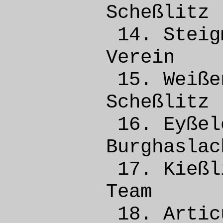
Scheß
14. Ste
Vere
15. Weiß
Scheß
16. Eyße
Burgh
17. Kieß
Team 
18. Arti