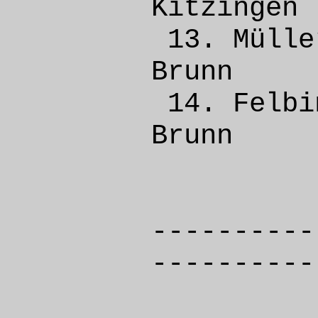
Kitzi
13. Mü
Bru
14. Fel
Bru
----------
----------