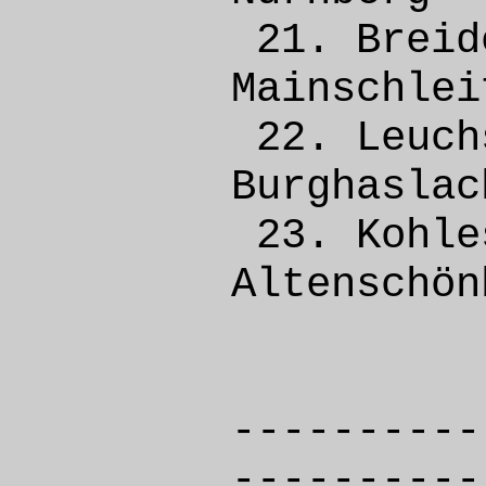
21. Bre
Mainsch
22. Le
Burgh
23. Ko
Altens
----------
----------