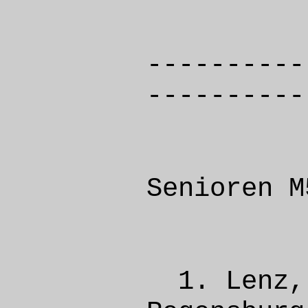
----------
----------
Senioren M
1. Len