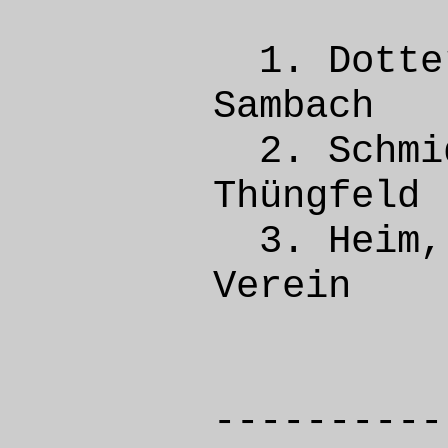
1. Dott
Samba
2. Sch
Thüng
3. Hei
Vere
----------