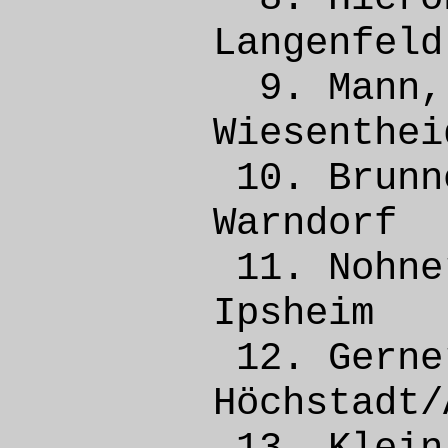
Lange
9. Man
Wiese
10. Bru
Warn
11. Noh
Ipsh
12. Ge
Höchsta