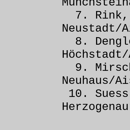
Münchs
7. Ri
Neusta
8. Den
Höchsta
9. Mirsc
Neuhau
10. Su
Herzog