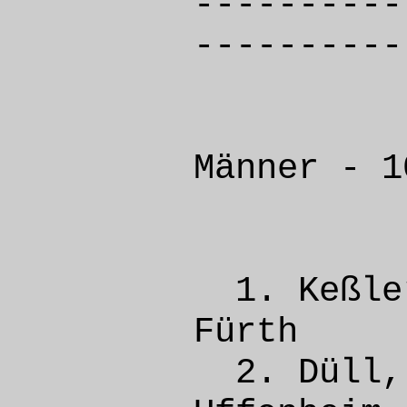
----------
----------
Männer - 1
1. Keß
Fürth
2. Dü