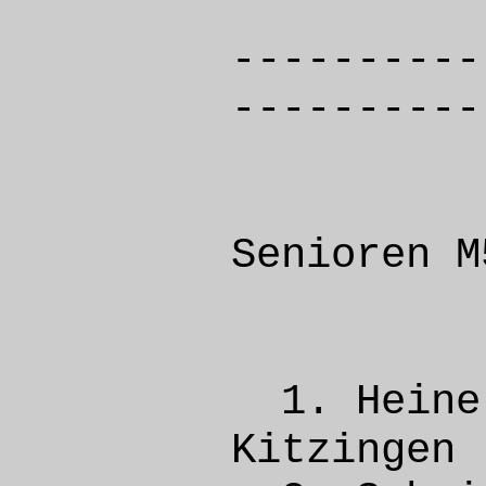
----------
----------
Senioren M
1. Hei
Kitzi