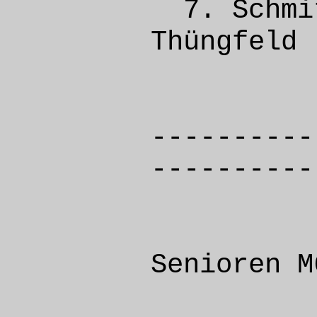
7. Sch
Thüng
----------
----------
Senioren M