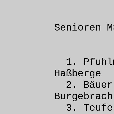
Senioren M
1. Pfu
Haßb
2. Bäu
Burge
3. Teu