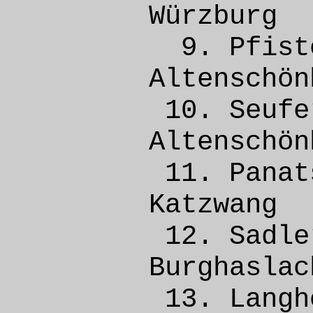
Würzbu
9. Pfis
Altens
10. Se
Altens
11. Pan
Katz
12. Sa
Burgh
13. Lan