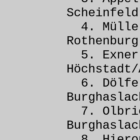
Schei
4. Mül
Rothe
5. Ex
Höchsta
6. Döl
Burgh
7. Olbr
Burgh
8. Hier