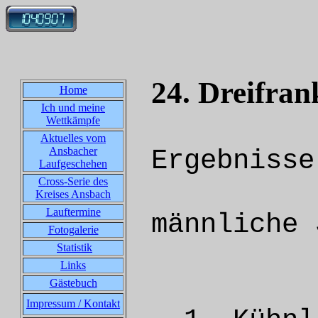
24. Dreifra
Home
Ich und meine
Wettkämpfe
Aktuelles vom
Ansbacher
Ergebnisse
Laufgeschehen
Cross-Serie des
Kreises Ansbach
Lauftermine
männliche 
Fotogalerie
Statistik
Links
Gästebuch
Impressum / Kontakt