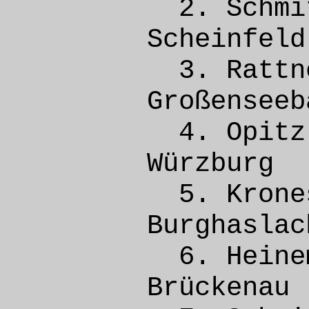
2. Sch
Schei
3. Rat
Großen
4. Opi
Würzb
5. Kron
Burgh
6. Hei
Brück