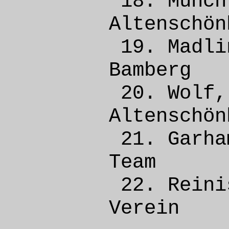
18. Mü
Altens
19. Mad
Bamber
20. Wo
Altens
21. Gar
Team 
22. Rein
Vere