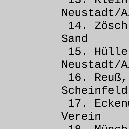
13. Kle
Neusta
14. Zös
Sand
15. Hü
Neusta
16. Reu
Schei
17. Ecke
Vere