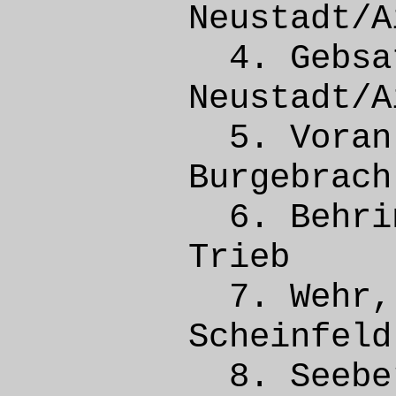
Neusta
4. Geb
Neusta
5. Vor
Burge
6. Beh
Trie
7. We
Schei
8. Seeb