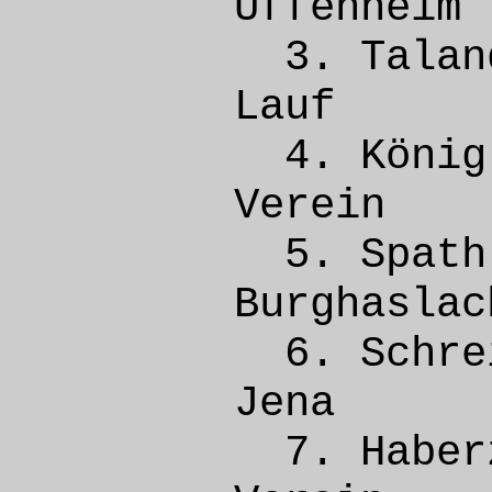
Uffen
3. Tal
Lau
4. Kön
Vere
5. Spa
Burgh
6. Sch
Jen
7. Habe