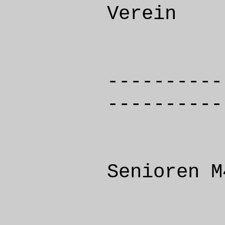
Verei
----------
----------
Senioren M