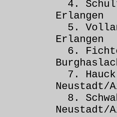
4. Sch
Erla
5. Vol
Erla
6. Fich
Burgh
7. Hau
Neusta
8. Sch
Neusta