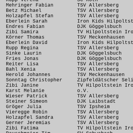
6,23 Rupp Verena SC Roth
6 Mehringer Fabian TSV Allersberg
,28 Betz Michael TSV Allersberg
8 Holzapfel Stefan TSV Allersberg
1 Eberlein Sarah Iron Kids Hilpoltst
36 Endres Fabian DJK Göggelsbuch
37 Zibi Samira TV Hilpoltstein Iro
37 Körner Thomas TSV Meckenhausen
8 Eberlein David Iron Kids Hilpoltst
,38 Rupp Regina TSV Allersberg
,39 Sinke Laurin DJK Göggelsbuch
,40 Fries Jonas DJK Göggelsbuch
,45 Reiter Lisa TSV Allersberg
,46 Bahl Xenia TSV Allersberg
7 Herold Johannes TSV Meckenhausen
 Sonntag Christopher Zipfeldätscher Seli
54 Zibi Janine TV Hilpoltstein Iro
,55 Karst Melanie o.V.
55 Wieser Patrick TSV Allersberg
56 Steiner Simeon DJK Laibstadt
,56 Gröger Julia TSV Ipsheim
57 Vieregge Robin TSV Allersberg
7 Holzapfel Sandra TSV Allersberg
03 Gerner Jeremias TSV Allersberg
04 Zibi Fatima TV Hilpoltstein Iro