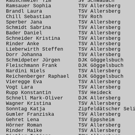
05 Rauschmeier Tim SV Schwabach
09 Ramsauer Sophia TSV Allersberg
,10 Brandl Laura TSV Allersberg
10 Chill Sebastian TSV Roth
10 Sperber Jana TSV Allersberg
13 Schmidt Sabrina TSV Allersberg
,13 Bader Daniel TSV Allersberg
2 Schneider Kristina TSV Allersberg
,24 Rinder Anke TSV Allersberg
 Lieberwirth Steffen TSV Allersberg
,28 Dorr Johanna TSV Allersberg
8 Schmidpeter Jürgen DJK Göggelsbuch
1 Fleischmann Frank DJK Göggelsbuch
32 Nardini Niels TSV Allersberg
 Reichenberger Raphael DJK Göggelsbuch
,35 Vieregge Eva TSV Allersberg
7,40 Vogt Lara TSV Allersberg
43 Rupp Konstantin TSV Heideck
 Schnell Mark-Oliver DJK Allersberg
55 Wagner Kristina TSV Allersberg
9 Sonntag Katja Zipfeldätscher Selig
0 Gumler Franziska TSV Allersberg
,05 Gehret Lena TSV Eppsheim
,07 Hörner Roman TSV Allersberg
,09 Rinder Maike TSV Allersberg