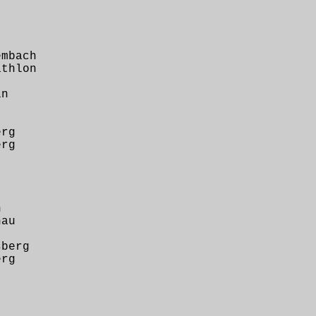
mbach
thlon
n
rg
rg
h
au
berg
rg