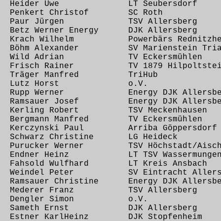
,16 Heider Uwe LT Seubersdorf
31 Penkert Christof SC Roth
,32 Paur Jürgen TSV Allersberg
0 Betz Werner Energy DJK Allersberg
55 Krach Wilhelm Powerbärs Rednitzhe
5 Böhm Alexander SV Marienstein Tria
,26 Wild Adrian TV Eckersmühlen
36 Frisch Rainer TV 1879 Hilpoltstei
,43 Träger Manfred TriHub
38,46 Lutz Horst o.V.
49 Rupp Werner Energy DJK Allersbe
17 Ramsauer Josef Energy DJK Allersbe
22 Kerling Robert TSV Meckenhausen
46 Bergmann Manfred TV Eckersmühlen
8 Kerczynski Paul Arriba Göppersdorf
9 Schwarz Christine LG Heideck
2 Purucker Werner TSV Höchstadt/Aisc
04 Endner Heinz LT TSV Wassermungen
0 Fahsold Wulfhard LT Kreis Ansbach
12 Weindel Peter SV Eintracht Allers
 Ramsauer Christine Energy DJK Allersbe
,26 Mederer Franz TSV Allersberg
,34 Dengler Simon o.V.
,38 Sameth Ernst DJK Allersberg
0 Estner KarlHeinz DJK Stopfenheim