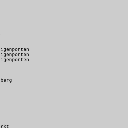
ß
genporten
genporten
genporten
berg
rkt