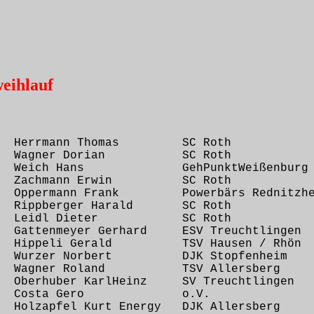
eihlauf
33 Herrmann Thomas SC Roth
28 Wagner Dorian SC Roth
31 Weich Hans GehPunktWeißenburg
35 Zachmann Erwin SC Roth
 Oppermann Frank Powerbärs Rednitzhe
9 Rippberger Harald SC Roth
,23 Leidl Dieter SC Roth
Gattenmeyer Gerhard ESV Treuchtlingen
7 Hippeli Gerald TSV Hausen / Rhön
09 Wurzer Norbert DJK Stopfenheim
27 Wagner Roland TSV Allersberg
 Oberhuber KarlHeinz SV Treuchtlingen
7,09 Costa Gero o.V.
 Holzapfel Kurt Energy DJK Allersberg