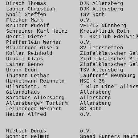
33 Dirsch Thomas DJK Allersberg
3 Lauber Christian DJK Allersberg
,58 Knoll Steffen TSV Roth
8,39 Flecken Mark o.V.
47 Brunner Rudolf VFL/LG Nürnberg
 Schreiner Karl Heinz Kreisklinik Roth
04 Oertel Dieter 1. SkiClub Edelwei
6 Pfefferlein Werner o.V.
7 Rippberger Gisela SV Leerstetten
6 Koller Reinhold Zipfelklatscher Seli
11 Dinkel Klaus Zipfelklatscher Seli
11 Lainer Benno Zipfelklatscher Seli
,37 Bruhn Egon TSV Allersberg
27 Thumann Lothar Lauftreff Neunburg
9 Hinkelmann Reinhold MSE K 38
28 Gilardistr. 4 " Blue Line" Allers
3,30 Gilardihaus Allersberg
1 Barockes Allersberg Allersberg
5 Allersberger Torturm Allersberg
0 Leinberger Herbert SC Roth
,48 Heider Alfred o.V.
,01 Mietsch Denis o.V.
8 Schmidt Helmut Speed Runners Neuma