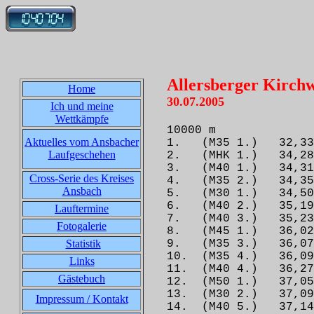
Allersberger Kirchw
Home
30.07.2005
Ich und meine
Wettkämpfe
10000 m
Aktuelles vom Ansbacher
1. (M35 1.) 32,
Laufgeschehen
2. (MHK 1.) 34,
3. (M40 1.) 34,
Cross-Serie des Kreises
4. (M35 2.) 34,
Ansbach
5. (M30 1.) 34,50
6. (M40 2.) 35,1
Lauftermine
7. (M40 3.) 35
Fotogalerie
8. (M45 1.) 36,02 
Statistik
9. (M35 3.) 36,0
10. (M35 4.) 36,
Links
11. (M40 4.) 36,
Gästebuch
12. (M50 1.) 37,05
13. (M30 2.) 3
Impressum / Kontakt
14. (M40 5.) 37,14