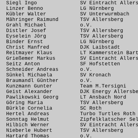
,45 Siegl Ingo SV Eintracht Allers
,46 Linzer Benno LG Nürnberg
49 Kübler Walter SV Unterwurmbach
2 Mähringer Raimund TSV Allersberg
,23 Grahl Michael o.V.
,24 Distler Josef TSV Allersberg
34 Eyselein Jörg TSV Allersberg
,36 Binder Ernst LG Nürnberg
04 Christ Manfred DJK Laibstadt
8 Reitmayer Klaus LT Kammerstein Bart
3 Grießemer Markus SV Eintracht Allers
34 Seitz Anton SF Hofstetten
48 Schneider Andreas o.V.
54 Sünkel Michaela SV Kronach
58 Braumandl Günther o.V.
05 Kunzmann Gunter Team M.Tersigni
12 Geist Alexander DJK Energy Allersbe
0 Pawlikowski Georg LT Ansbach Nord
,44 Göring Maria TSV Allersberg
44 Bürkle Cornelia SC Roth
51 Hertel Andreas Turbo Turtles Roth
53 Sonntag Helmut Zipfelklatscher Seli
7 Hilbich Werner SV Eintracht Allers
21 Nieberle Hubert TSV Allersberg
,08 Hartard Thomas o.V.