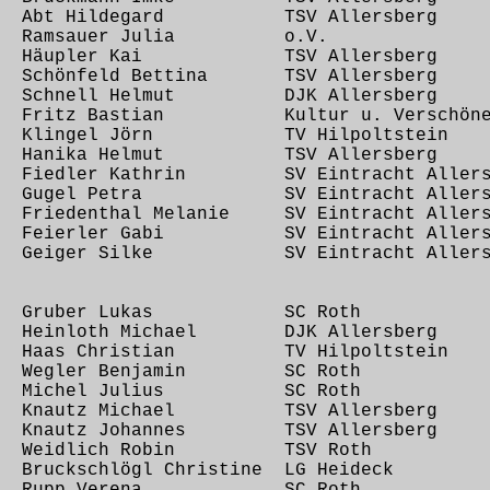
48 Abt Hildegard TSV Allersberg
33 Ramsauer Julia o.V.
33 Häupler Kai TSV Allersberg
6 Schönfeld Bettina TSV Allersberg
19 Schnell Helmut DJK Allersberg
4 Fritz Bastian Kultur u. Verschöner
,34 Klingel Jörn TV Hilpoltstein
07 Hanika Helmut TSV Allersberg
7 Fiedler Kathrin SV Eintracht Allers
17 Gugel Petra SV Eintracht Allers
 Friedenthal Melanie SV Eintracht Allers
19 Feierler Gabi SV Eintracht Allers
24 Geiger Silke SV Eintracht Allers
,26 Gruber Lukas SC Roth
1 Heinloth Michael DJK Allersberg
6 Haas Christian TV Hilpoltstein
55 Wegler Benjamin SC Roth
03 Michel Julius SC Roth
4 Knautz Michael TSV Allersberg
3 Knautz Johannes TSV Allersberg
20 Weidlich Robin TSV Roth
Bruckschlögl Christine LG Heideck