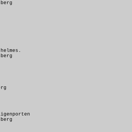
berg
helmes.
berg
rg
genporten
berg