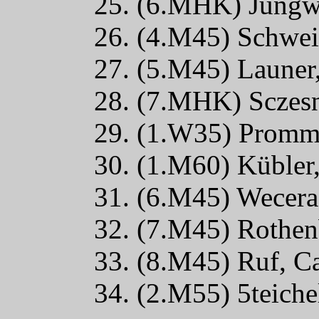
25. (6.MHK) Jungwi
26. (4.M45) Schweit
27. (5.M45) Launer
28. (7.MHK) Sczesn
29. (1.W35) Promm
30. (1.M60) Kübler
31. (6.M45) Wecer
32. (7.M45) Rothen
33. (8.M45) Ruf, C
34. (2.M55) 5teich