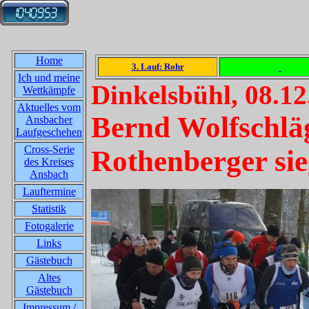
Home
3. Lauf: Rohr
Ich und meine
Dinkelsbühl, 08.12
Wettkämpfe
Aktuelles vom
Bernd Wolfschlä
Ansbacher
Laufgeschehen
Cross-Serie
Rothenberger si
des Kreises
Ansbach
Lauftermine
Statistik
Fotogalerie
Links
Gästebuch
Altes
Gästebuch
Impressum /