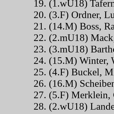
19. (1.wU18) Tafer
20. (3.F) Ordner, L
21. (14.M) Boss, R
22. (2.mU18) Mack,
23. (3.mU18) Barth
24. (15.M) Winter,
25. (4.F) Buckel, 
26. (16.M) Scheiben
27. (5.F) Merklein,
28. (2.wU18) Lande