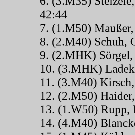
6. (3.M35) Stelzele
42:44
7. (1.M50) Maußer,
8. (2.M40) Schuh, 
9. (2.MHK) Sörgel,
10. (3.MHK) Ladek,
11. (3.M40) Kirsch
12. (2.M50) Haider
13. (1.W50) Rupp, 
14. (4.M40) Blancke