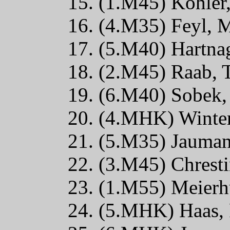
15. (1.M45) Köhler,
16. (4.M35) Feyl, 
17. (5.M40) Hartna
18. (2.M45) Raab,
19. (6.M40) Sobek,
20. (4.MHK) Winter
21. (5.M35) Jauman
22. (3.M45) Chrest
23. (1.M55) Meierh
24. (5.MHK) Haas,