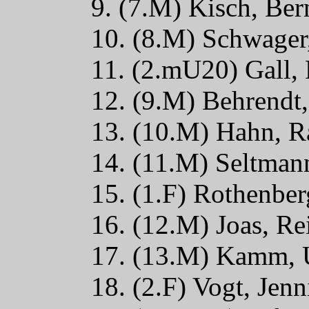
9. (7.M) Kisch, Be
10. (8.M) Schwager
11. (2.mU20) Gall,
12. (9.M) Behrendt
13. (10.M) Hahn, R
14. (11.M) Seltman
15. (1.F) Rothenbe
16. (12.M) Joas, R
17. (13.M) Kamm, 
18. (2.F) Vogt, Jen