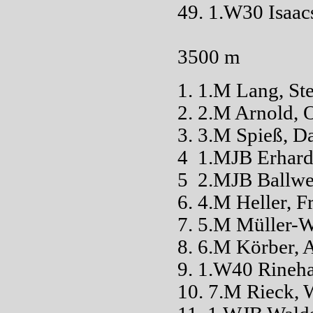
49. 1.W30 Isaacs
3500 m
1. 1.M Lang, S
2. 2.M Arnold,
3. 3.M Spieß, 
4 1.MJB Erhard
5 2.MJB Ballwe
6. 4.M Heller,
7. 5.M Müller-
8. 6.M Körber,
9. 1.W40 Rineh
10. 7.M Rieck