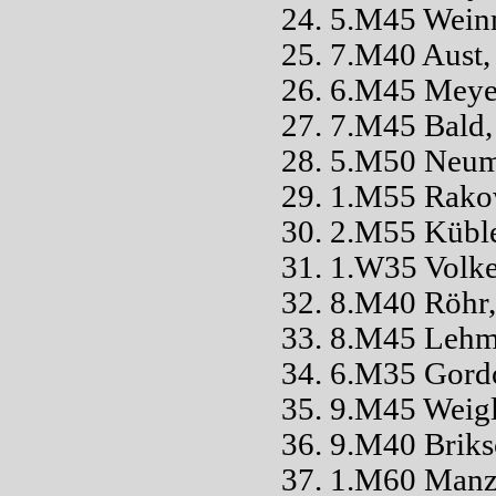
24. 5.M45 Weinm
25. 7.M40 Aust,
26. 6.M45 Meyer
27. 7.M45 Bald
28. 5.M50 Neum
29. 1.M55 Rakow
30. 2.M55 Kübl
31. 1.W35 Volke
32. 8.M40 Röhr,
33. 8.M45 Lehm
34. 6.M35 Gordo
35. 9.M45 Weigl
36. 9.M40 Briks
37. 1.M60 Manz