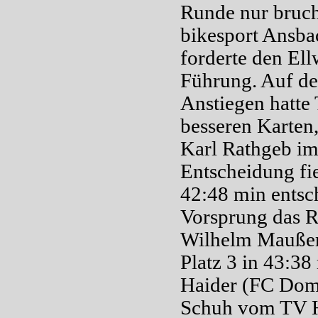
Runde nur bruch
bikesport Ansb
forderte den El
Führung. Auf d
Anstiegen hatte
besseren Karten
Karl Rathgeb im
Entscheidung fi
42:48 min entsc
Vorsprung das 
Wilhelm Maußer
Platz 3 in 43:38
Haider (FC Dom
Schuh vom TV He