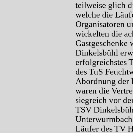
teilweise glich 
welche die Läu
Organisatoren u
wickelten die a
Gastgeschenke w
Dinkelsbühl erwi
erfolgreichstes
des TuS Feuchtw
Abordnung der L
waren die Vertr
siegreich vor d
TSV Dinkelsbühl
Unterwurmbach s
Läufer des TV H