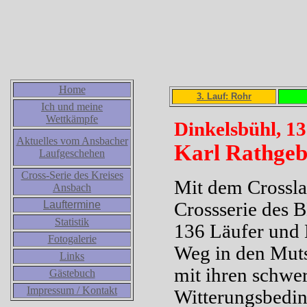
Home
3. Lauf: Rohr
Ich und meine
Wettkämpfe
Dinkelsbühl, 13
Aktuelles vom Ansbacher
Karl Rathgeb 
Laufgeschehen
Cross-Serie des Kreises
Mit dem Crossla
Ansbach
Lauftermine
Crossserie des 
Statistik
136 Läufer und 
Fotogalerie
Weg in den Muts
Links
mit ihren schwer
Gästebuch
Impressum / Kontakt
Witterungsbedin