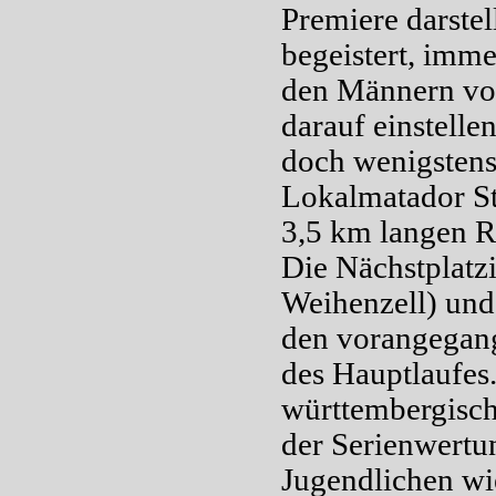
Premiere darstel
begeistert, imme
den Männern vor
darauf einstelle
doch wenigstens 
Lokalmatador St
3,5 km langen Ru
Die Nächstplatz
Weihenzell) und
den vorangegang
des Hauptlaufes
württembergisch
der Serienwertu
Jugendlichen wi