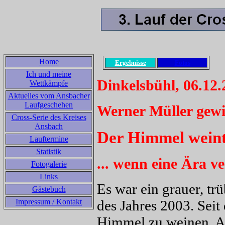
Home
Ergebnisse
Fotos
Ich und meine
Dinkelsbühl, 06.12.
Wettkämpfe
Aktuelles vom Ansbacher
Laufgeschehen
Werner Müller gewi
Cross-Serie des Kreises
Ansbach
Der Himmel weint.
Lauftermine
Statistik
... wenn eine Ära v
Fotogalerie
Links
Es war ein grauer, tr
Gästebuch
Impressum / Kontakt
des Jahres 2003. Sei
Himmel zu weinen. A