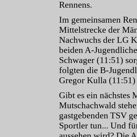
Rennens.
Im gemeinsamen Renn
Mittelstrecke der Män
Nachwuchs der LG Kre
beiden A-Jugendliche
Schwager (11:51) sor
folgten die B-Jugendl
Gregor Kulla (11:51)
Gibt es ein nächstes 
Mutschachwald stehen
gastgebenden TSV genü
Sportler tun... Und f
aussehen wird? Die An