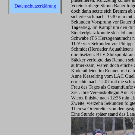
präsentieren. Kurzzeitig konnte i
Vereinskollege Simon Bauer folg
Datenschutzerklärung
doch dann setzte sich Bremm ab 
sicherte sich nach 10:30 min mit 
Sekunden Vorsprung vor Bauer 
Tagessieg. Im Kampf um den drit
Stockerlplatz konnte sich Johann
Schwabe (TS Herzogenaurach) n
11:59 vier Sekunden vor Philipp
Schmidt (Herrieder Aquathleten)
durchsetzen. BLV-Stützpunktrain
Stäcker verfolgte das Rennen seh
aufmerksam, waren doch etliche 
Kaderathleten im Rennen mit dab
Anne Kesselring vom LAC Quell
erreichte nach 12:07 mit die schne
Frau des Tages als Gesamtfünfte 
Ziel. Ihre Vereinskollegin Ann-Ka
Wiertz finishte nach 12:35 min al
Zweite, vierzehn Sekunden folgt
Theresa Ortenreiter von den gast
Eine Stunde später stand das La