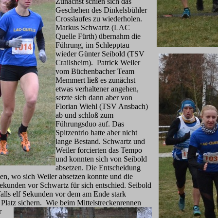
Zunächst schien sich das
Geschehen des Dinkelsbühler
Crosslaufes zu wiederholen.
Markus Schwartz (LAC
Quelle Fürth) übernahm die
Führung, im Schlepptau
wieder Günter Seibold (TSV
Crailsheim). Patrick Weiler
vom Büchenbacher Team
Memmert ließ es zunächst
etwas verhaltener angehen,
setzte sich dann aber von
Florian Wiehl (TSV Ansbach)
ab und schloß zum
Führungsduo auf. Das
Spitzentrio hatte aber nicht
lange Bestand. Schwartz und
Weiler forcierten das Tempo
und konnten sich von Seibold
absetzen. Die Entscheidung
nden, wo sich Weiler absetzen konnte und die
kunden vor Schwartz für sich entschied. Seibold
falls elf Sekunden vor dem am Ende stark
 Platz sichern. Wie beim
Mittelstreckenrennen
r