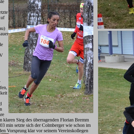
ste
tzte
Auf
au)
hauer
le
SV
r
fen,
keit
d
en
hre
am klaren Sieg des überragenden Florian Bremm
03 min setzte sich der Colmberger wie schon im
den Vorsprung klar vor seinem Vereinskollegen