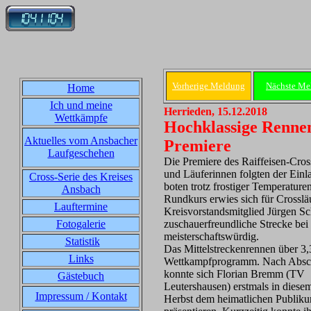
Vorherige Meldung
Nächste Me
Home
Ich und meine
Herrieden, 15.12.2018
Wettkämpfe
Hochklassige Rennen
Aktuelles vom Ansbacher
Premiere
Laufgeschehen
Die Premiere des Raiffeisen-Cross
und Läuferinnen folgten der Einl
Cross-Serie des Kreises
boten trotz frostiger Temperatur
Ansbach
Rundkurs erwies sich für Crosslä
Lauftermine
Kreisvorstandsmitglied Jürgen Sc
Fotogalerie
zuschauerfreundliche Strecke bei
meisterschaftswürdig.
Statistik
Das Mittelstreckenrennen über 3,
Links
Wettkampfprogramm. Nach Abschl
konnte sich Florian Bremm (TV
Gästebuch
Leutershausen) erstmals in diese
Impressum / Kontakt
Herbst dem heimatlichen Publik