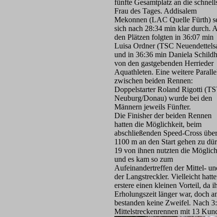
fünfte Gesamtplatz an die schnell
Frau des Tages. Addisalem
Mekonnen (LAC Quelle Fürth) se
sich nach 28:34 min klar durch. 
den Plätzen folgten in 36:07 min
Luisa Ordner (TSC Neuendettels
und in 36:36 min Daniela Schild
von den gastgebenden Herrieder
Aquathleten. Eine weitere Paralle
zwischen beiden Rennen:
Doppelstarter Roland Rigotti (T
Neuburg/Donau) wurde bei den
Männern jeweils Fünfter.
Die Finisher der beiden Rennen
hatten die Möglichkeit, beim
abschließenden Speed-Cross übe
1100 m an den Start gehen zu dür
19 von ihnen nutzten die Möglich
und es kam so zum
Aufeinandertreffen der Mittel- un
der Langstreckler. Vielleicht hatt
erstere einen kleinen Vorteil, da i
Erholungszeit länger war, doch 
bestanden keine Zweifel. Nach 3:
Mittelstreckenrennen mit 13 Kun