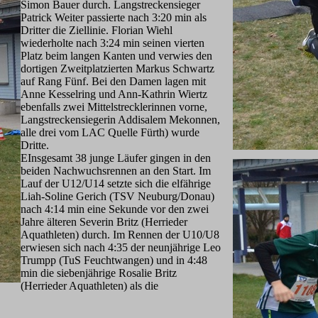
Simon
Bauer durch. Langstreckensieger
Patrick Weiter passierte nach 3:20 min als
Dritter die Ziellinie. Florian Wiehl
wiederholte nach 3:24 min seinen vierten
Platz beim langen Kanten und verwies den
dortigen Zweitplatzierten Markus Schwartz
auf Rang Fünf. Bei den Damen lagen mit
Anne Kesselring und Ann-Kathrin Wiertz
ebenfalls zwei Mittelstrecklerinnen vorne,
Langstreckensiegerin Addisalem Mekonnen,
alle drei vom LAC Quelle Fürth) wurde
Dritte.
EInsgesamt 38 junge Läufer gingen in den
beiden Nachwuchsrennen an den Start. Im
Lauf der U12/U14 setzte sich die elfährige
Liah-Soline Gerich (TSV Neuburg/Donau)
nach 4:14 min eine Sekunde vor den zwei
Jahre älteren Severin Britz (Herrieder
Aquathleten) durch. Im Rennen der U10/U8
erwiesen sich nach 4:35 der neunjährige Leo
Trumpp (TuS Feuchtwangen) und in 4:48
min die siebenjährige Rosalie Britz
(Herrieder Aquathleten) als die