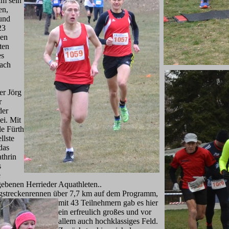
hm sein
en,
und
23
den
ten
es
ach
er Jörg
r
der
ei. Mit
e Fürth
llste
das
thrin
s
e
gebenen Herrieder Aquathleten..
ngstreckenrennen über 7,7 km auf dem Pr
ogramm,
mit 43 Teilnehmern gab es hier
ein erfreulich großes und vor
allem auch hochklassiges Feld.