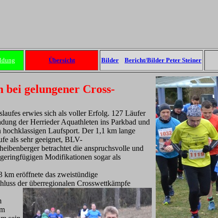
ldung
Übersicht
Bilder
Bericht/Bilder Peter Steiner
 bei gelungener Cross-
laufes erwies sich als voller Erfolg. 127 Läufer
adung der Herrieder Aquathleten ins Parkbad und
en hochklassigen Laufsport. Der 1,1 km lange
ufe als sehr geeignet, BLV-
heibenberger betrachtet die anspruchsvolle und
 geringfügigen Modifikationen sogar als
3 km eröffnete das zweistündige
uss der überregionalen C
rosswettkämpfe
m
um