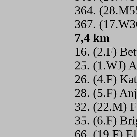
364. (28.M5
367. (17.W3
7,4 km
16. (2.F) Be
25. (1.WJ) 
26. (4.F) Ka
28. (5.F) An
32. (22.M) 
35. (6.F) Br
66. (19.F) 