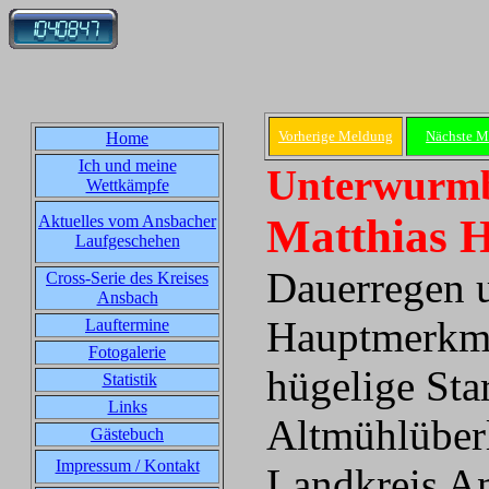
Vorherige Meldung
Nächste M
Home
Ich und meine
Unterwurmb
Wettkämpfe
Matthias H
Aktuelles vom Ansbacher
Laufgeschehen
Dauerregen u
Cross-Serie des Kreises
Ansbach
Hauptmerkmal
Lauftermine
Fotogalerie
hügelige Star
Statistik
Links
Altmühlüberl
Gästebuch
Impressum / Kontakt
Landkreis An