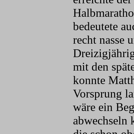
Halbmaratho
bedeutete au
recht nasse 
Dreizigjähri
mit den spät
konnte Matth
Vorsprung l
wäre ein Beg
abwechseln k
die schon ob